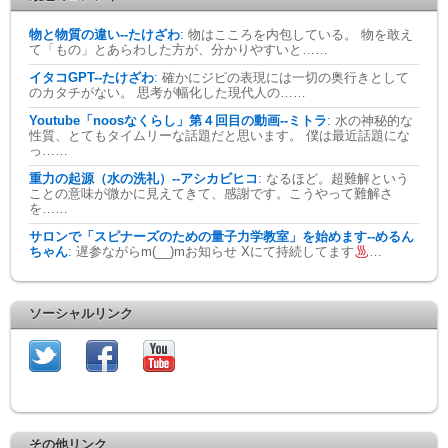
物と物質の違い--たけざわ
:
物はこころを内包している。 物を敢え
て「もの」とあらわした方が、分かりやすいと……
イタコGPT--たけざわ
:
確かにジピの表現には一切の奥行きとして
のカタチがない。 思考が幅化した現代人の……
Youtube「noosなくらし」第４回目の動画--ミトラ
:
水の神秘的な
性質、とてもタイムリーな話題だと思います。 僕は最近話題にな
っ……
重力の起源（水の洗礼）--アシカビヒコ
:
なるほど。超難解という
ことの意味が微かに見えてきて、感謝です。こうやって難解さ
を……
サロンで「スピナーズのための量子力学教室」を始めます--めるん
ちゃん
:
遅参ながらm(__)mお知らせ Xにて持続してます
…
ソーシャルリンク
その他リンク