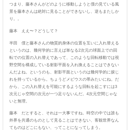
つまり、藤本さんがどのように移動しようと僕の見ている風
景を藤本さんは絶対に見ることができないし、逆もまたしか
り。。
藤本 ええ〜？どうして？
半田 僕と藤本さんの物質的身体の位置を互いに入れ替える
というのは、幾何学的に言えば単なる2次元の球面上での回
転での位置の入れ替えであって、このような回転移動では視
野空間を構成している射影平面を入れ換えることはできない
んだよね。というのも、射影平面というのは幾何学的に捩じ
れを持っているから。ちょうどメビウスの帯みたいにね。だ
から、この入れ替えを可能にするような回転を起こすには3
次元じゃ空間の次元が一つ足りないんだ。4次元空間じゃな
いと無理。
藤本 だとすると、それは一大事ですね。時空の中では誰も
外界を共通のものとして見ることはできない、客観世界なん
てものはどこにもない、ってことになってしまう。