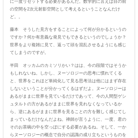
に一度リセットする必要があるんだ。数学的に言えば目の前
の空間を2次元射影空間として考えるということなんだけ
ど。。
藤本 そうした見方をすることによって何が分かるというの
ですか？何か有意義な発見でもできるというのでしょうか？
世界をより複雑に見て、返って頭を混乱させるようにも感じ
てしまうのですが。
半田 オッカムのカミソリかい？はは、今の段階ではそうか
もしれないね。しかし、ヌーソロジーの思考に慣れてくる
と、世界をこれほど単純化して見る思考法は他にはまず存在
しないということが分かってくるはずだよ。ヌーソロジーは
あるがままに世界を見ているだけであって、今の人間型ゲシ
ュタルトの方があるがままに世界を見れなくなっているか
ら、逆にあるがままに世界を見ることの方を難しく感じてし
まっているだけなんだよね。禅師が言うように、一度、君の
そのお茶碗の中を空っぽにする必要があるね。そして、一か
らヌーソロジーの概念で自分の認識の成り立ちというものを