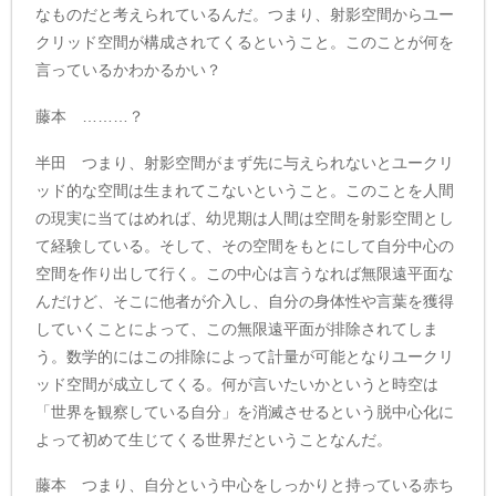
なものだと考えられているんだ。つまり、射影空間からユー
クリッド空間が構成されてくるということ。このことが何を
言っているかわかるかい？
藤本 ………？
半田 つまり、射影空間がまず先に与えられないとユークリ
ッド的な空間は生まれてこないということ。このことを人間
の現実に当てはめれば、幼児期は人間は空間を射影空間とし
て経験している。そして、その空間をもとにして自分中心の
空間を作り出して行く。この中心は言うなれば無限遠平面な
んだけど、そこに他者が介入し、自分の身体性や言葉を獲得
していくことによって、この無限遠平面が排除されてしま
う。数学的にはこの排除によって計量が可能となりユークリ
ッド空間が成立してくる。何が言いたいかというと時空は
「世界を観察している自分」を消滅させるという脱中心化に
よって初めて生じてくる世界だということなんだ。
藤本 つまり、自分という中心をしっかりと持っている赤ち