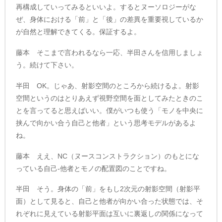
再構成していってみるといいよ。するとヌーソロジーがな
ぜ、身体における「前」と「後」の差異を重要視しているか
が自然と理解できてくる。保証するよ。
藤本 そこまで言われるなら一応、半田さんを信用しましょ
う。続けて下さい。
半田 OK。じゃあ、射影空間のところから続けるよ。射影
空間というのはとりあえず視野空間を面としてみたときのこ
とを言ってると思えばいい。僕がいつも使う「モノを中央に
挟んで向かい合う自己と他者」という思考モデルがあるよ
ね。
藤本 ええ、NC（ヌースコンストラクション）のもとにな
っている自己-他者とモノの配置図のことですね。
半田 そう。身体の「前」をもし2次元の射影空間（射影平
面）として見ると、自己と他者が向かい合った状態では、そ
れぞれに見えている射影平面は互いに裏返しの関係になって