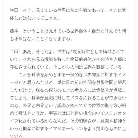
半田 そう、見えている世界は常に主観であって、そこに客
体などはないってことさ。
藤本 ということは見えている世界自体を自分と呼んでも何
も矛盾はないことになりますね。
半田 ああ、そうだよ。世界は4次元時空として構成されて
いて、それを見る機能を持った物質的身体がその時空内部に
存在させられていて、そこから人間は世界を観察している
——これが科学を始めとする一般的な世界知覚に対するイメ
ージだと思うんだけど、単に目の前の空間を射影空間と解釈
しただけで、現在の僕らのモノの考え方には赤信号が点滅し
てしまう。科学が意識に対してメスを入れることができない
のも、外界と内界という認識が拠って立つ位置の取り方が極
めて曖昧というか、事実とはほど遠い概念の中でステレオタ
イプ化されているからなんだ。その曖昧さが、意識や精神と
いった概念に対するイマジネーションをより貧困なものにし
ている。