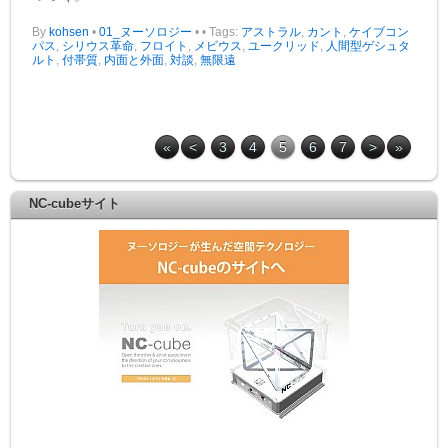
By
kohsen
•
01_ヌーソロジー
•
• Tags:
アストラル
,
カント
,
ケイブコン
パス
,
シリウス革命
,
フロイト
,
メビウス
,
ユークリッド
,
人間型ゲシュタ
ルト
,
付帯質
,
内面と外面
,
対談
,
無限遠
«
<
3
4
5
6
7
>
»
NC-cubeサイト