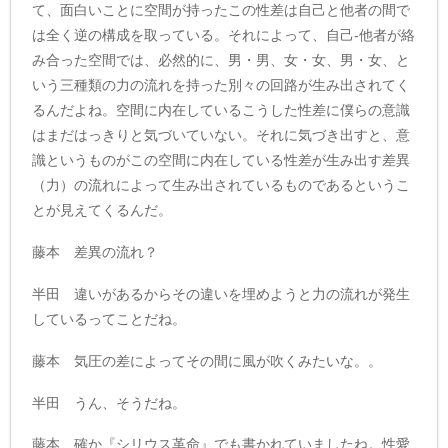
て、面白いことに空間が持ったこの性差は自己と他者の間で
は全く逆の構成を取っている。それによって、自己-他者が絡
み合った空間では、必然的に、男・男、女・女、男・女、と
いう三種類の力の流れを持った別々の回路が生み出されてく
るんだよね。空間に内在しているこうした性差に僕らの意識
はまだはっきりと気づいていない。それに気づき出すと、意
識というものがこの空間に内在している性差が生み出す差異
（力）の流れによって生み出されているものであるというこ
とが見えてくるんだ。
藤本 差異の流れ？
半田 違いがあるからその違いを埋めようと力の流れが発生
しているってことだね。
藤本 気圧の差によってその間に風が吹くみたいな。。
半田 うん、そうだね。
藤本 確か『シリウス革命』でも書かれていましたね。性愛