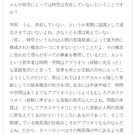
ゃんや幼児にとっては時空は存在していないということです
か？
半田 うん、存在していない、というか実際に認識として成
立させてはいないよね。少なくとも僕は覚えていない
（笑）。時空というものは人間の意識発達によって後天的に
構成された概念の一つにすぎないということだよ。その概念
に合わせて僕らがすべての事象を整理しているだけ。カント
という哲学者は時間・空間はアプリオリ（経験に先立った）
な直観形式だと言って、世界を何とか主観の方向にもってこ
ようとしたのだけど、実はこれではまだデカルトが論じた客
観としての延長概念の抗力を消し去るには中途半端で、時間
や空間はあくまでもアプリオリというよりもむしろアポステ
リオリ（経験に準ずる）な直観の形式なんだよね。問題の本
質は、どうしてアポステリオリにそうした直観が人間の意識
に芽生えてくるのかというところにあるのであって、そこで
暗躍している無意識の仕組みこそがアプリオリなものなんだ
よね。だから、ヌーソロジーはその無意識の中にあるより原