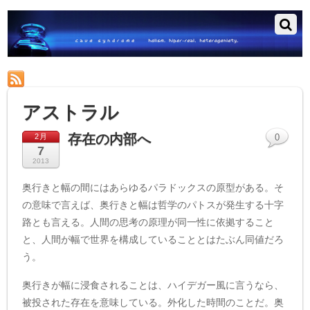
RSS
アストラル
存在の内部へ
2月
0
7
2013
奥行きと幅の間にはあらゆるパラドックスの原型がある。そ
の意味で言えば、奥行きと幅は哲学のパトスが発生する十字
路とも言える。人間の思考の原理が同一性に依拠すること
と、人間が幅で世界を構成していることとはたぶん同値だろ
う。
奥行きが幅に浸食されることは、ハイデガー風に言うなら、
被投された存在を意味している。外化した時間のことだ。奥