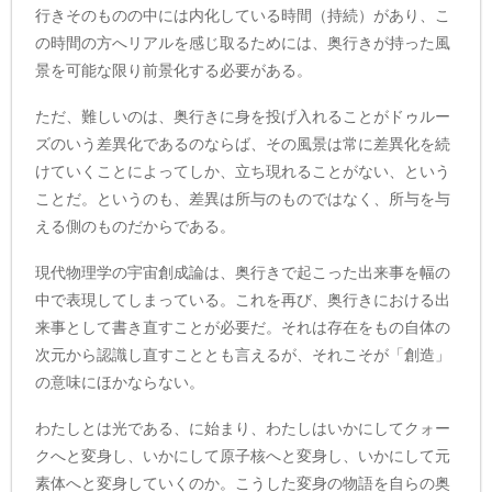
行きそのものの中には内化している時間（持続）があり、こ
の時間の方へリアルを感じ取るためには、奥行きが持った風
景を可能な限り前景化する必要がある。
ただ、難しいのは、奥行きに身を投げ入れることがドゥルー
ズのいう差異化であるのならば、その風景は常に差異化を続
けていくことによってしか、立ち現れることがない、という
ことだ。というのも、差異は所与のものではなく、所与を与
える側のものだからである。
現代物理学の宇宙創成論は、奥行きで起こった出来事を幅の
中で表現してしまっている。これを再び、奥行きにおける出
来事として書き直すことが必要だ。それは存在をもの自体の
次元から認識し直すこととも言えるが、それこそが「創造」
の意味にほかならない。
わたしとは光である、に始まり、わたしはいかにしてクォー
クへと変身し、いかにして原子核へと変身し、いかにして元
素体へと変身していくのか。こうした変身の物語を自らの奥