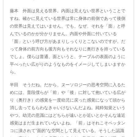
藤本 外面は見える世界。内面は見えない世界ということで
すね。確かに見えている世界は常に身体の前側であって後側
の世界は見えてはいません。でも、なぜ、それを「面」と呼
んでいるのかが分かりません。内面や外面に付いている
「面」という呼び方があまりしっくりとこないのですが。だ
って身体の前方向も後方向もそれなりに奥行きを持っている
でしょ。僕らは普通、面というと、テーブルの表面のように
平べったい広がりのようなものをイメージしてしまいますか
ら。
半田 そうだね。だから、ヌーソロジーの思考空間に入るた
めには、普段僕らが「前」や「後」に対して抱いている広が
り（奥行き）の感覚を一度幼児に戻った感覚になって頭から
消し去ってもらわなきゃいけないんだよね。純粋知覚という
やつ。幼児の意識にはどちらが遠いとか近いとかそんな遠近
感覚はまだ生まれていないよね。「前」はそれこそペッタン
コに潰されて”面的”な空間として見えている。そうした認識