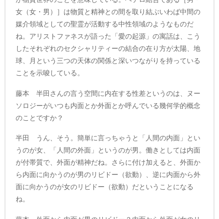
女（女・男）］は物質と精神との間を取り結ぶいわば中間の
媒介領域としての聖霊が活動する中性領域のようなものだ
ね。アリストファネスが語った「愛の起源」の寓話は、こう
したそれぞれのセクシャリティーの結合の在り方が太陽、地
球、月という三つの天体の関係と深いつながりを持っている
ことを示唆している。
藤本 半田さんの言う空間に内在する性差というのは、ヌー
ソロジーがいつも内面とか外面とか呼んでいる幾何学的概念
のことですか？
半田 うん、そう。簡単に言っちゃうと「人間の内面」とい
うのが女、「人間の外面」というのが男。働きとしては内面
が付帯質で、外面が精神だね。さらに付け加えると、外面か
ら内面に向かうのが男のリビドー（欲動）、逆に内面から外
面に向かうのが女のリビドー（欲動）だということになる
ね。