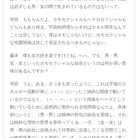
は必ずしも男・女の間で生まれているものではないって。
半田 もちろんだよ。ホモセクシャルもヘテロセクシャルも
どちらもあり得る。宇宙的摂理からすればホモが異常なんて
ことは決してない。僕はホモじゃないけど、ホモセクシャル
な性愛関係は決して否定されるべきものじゃない。
藤本 僕も女大好き派ですけどね。へへ。でも、男・男、
女・女といったホモセクシャルな結合というのは何か深い意
味があるんですか？
半田 うん、ある。さっきも言ったように、これは宇宙のエ
ネルギー流動が単に（＋,−）といった二値的な関係で動いて
いるのではなく、（＋,－,＋,－）という四値をベースとして
動いているために必然的に形作られる性関係なんだよ。具体
的にいうと、［男・男］は精神の対化の結合を意味し、それ
は純粋な理性の世界を形作ってくる。一方、［女・女］は
男・男の結合に反映されて付帯的に出現してくる空間でこれ
が物質世界のことを意味している。ヘテロ結合である［男・