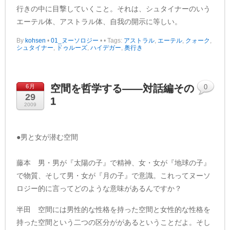
行きの中に目撃していくこと。それは、シュタイナーのいう
エーテル体、アストラル体、自我の開示に等しい。
By
kohsen
•
01_ヌーソロジー
•
• Tags:
アストラル
,
エーテル
,
クォーク
,
シュタイナー
,
ドゥルーズ
,
ハイデガー
,
奥行き
空間を哲学する——対話編その
6月
0
29
1
2009
●男と女が潜む空間
藤本 男・男が『太陽の子』で精神、女・女が『地球の子』
で物質、そして男・女が『月の子』で意識。これってヌーソ
ロジー的に言ってどのような意味があるんですか？
半田 空間には男性的な性格を持った空間と女性的な性格を
持った空間という二つの区分ががあるということだよ。そし