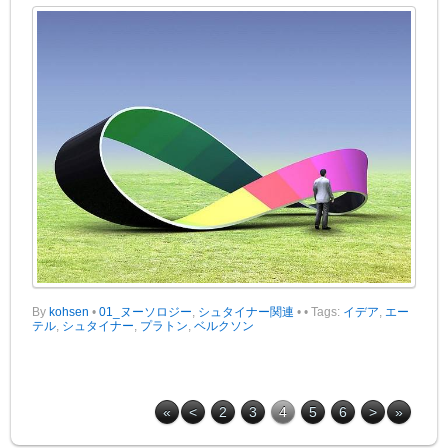
By
kohsen
•
01_ヌーソロジー
,
シュタイナー関連
•
• Tags:
イデア
,
エー
テル
,
シュタイナー
,
プラトン
,
ベルクソン
«
<
2
3
4
5
6
>
»