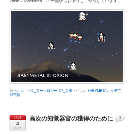
v=N5NhzwNvfM4 の一部からお借りして作成しています。
By
kohsen
•
01_ヌーソロジー
,
07_音楽
•
• Tags:
BABYMETAL
,
イデア
,
付帯質
高次の知覚器官の獲得のために
12月
0
4
2015