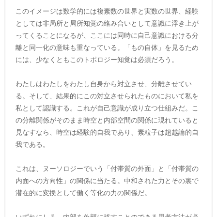
このイメージは数学的には複素数の世界と実数の世界、経験
としては非局所と局所知覚の絡み合いとして意識に浮き上が
ってくることになるが、ここには同時に自己意識における分
離と同一化の意味も重なっている。「もの自体」を見るため
には、少なくともこのトポロジー知覚は必須だろう。
わたしはわたしをわたし自身から対立させ、分離させてい
る。そして、結果的にこの対立させられたものにおいて私を
私として認識する。これが自己意識が成り立つ仕組みだ。こ
の分離関係がそのまま時空と内部空間の関係に現れていると
見なすなら、時空は経験的自我であり、素粒子は超越論的自
我である。
これは、ヌーソロジーでいう「付帯質の外面」と「付帯質の
内面への方向性」の関係に当たる。中和された力とその裏で
潜在的に変換として働く等化の力の関係だ。
いずれにしろ、内部を外部に移すことのできる思考方法が必