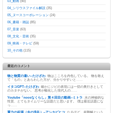
03_動画
(90)
04_シリウスファイル解説
(35)
05_ヌースコーポレーション
(24)
06_書籍・雑誌
(85)
07_音楽
(63)
08_文化・芸術
(35)
09_映画・テレビ
(59)
10_その他
(115)
最近のコメント
物と物質の違い--たけざわ
:
物はこころを内包している。 物を敢え
て「もの」とあらわした方が、分かりやすいと……
イタコGPT--たけざわ
:
確かにジピの表現には一切の奥行きとして
のカタチがない。 思考が幅化した現代人の……
Youtube「noosなくらし」第４回目の動画--ミトラ
:
水の神秘的な
性質、とてもタイムリーな話題だと思います。 僕は最近話題にな
っ……
重力の起源（水の洗礼）--アシカビヒコ
:
なるほど。超難解という