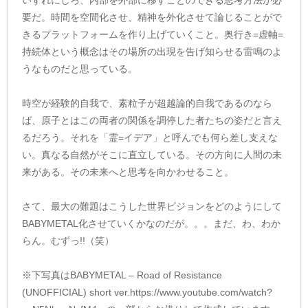
要だ。時間を空間化させ、精神を外化させて論じることがで
きるプラットフォームを作り上げていくこと。奥行き=虚軸=
持続体という概念はその場所の出現を告げ知らせる雷鳴のよ
うなものだと思っている。
時空が経験的自我で、素粒子が超越論的自我であるのなら
ば、原子とはこの両者の関係を調停した者たちの姿だと言え
るだろう。それを「霊=イデア」と呼んでも何ら差し支えな
い。真なる自然がそこに直立している。その方向に人間の未
来がある。その未来へと思考を向かわせること。
さて、最大の難題はこうした世界ビジョンをどのようにして
BABYMETAL化させていくかなのだが。。。まだ、わ、わか
らん。むずっ!!（笑）
※下写真はBABYMETAL – Road of Resistance
(UNOFFICIAL) short ver.https://www.youtube.com/watch?