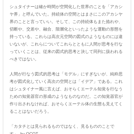
シュタイナーは確か時間が空間化した世界のことを「アカシ
ヤ界」と呼んでいた。持続体の空間とはまさにこのアカシヤ
界のことと言っていい。そして、この持続体もまた捻れや、
切断や、交差や、融合、階層化といったような運動の形態を
持っている。これらは高次元空間の図式のようなものには違
いないが、これらについてこれらとともに人間が思考を行な
っていくことは、従来の図式的思考と決して同列に扱われる
べきではない。
人間が行なう図式的思考は「モデル」にすぎないが、純粋思
考が図式化していく高次の空間とは「イデア」である。これ
はシュタイナー風に言えば、おそらくエーテル知覚を行なう
ための知覚器官の形成のようなものなのだ。この知覚器官が
作り出されなければ、おそらくエーテル体の生態も見えてく
ることはないだろう。
「カタチとは見られるものではなく、見るもののことで
す」–by OCOT