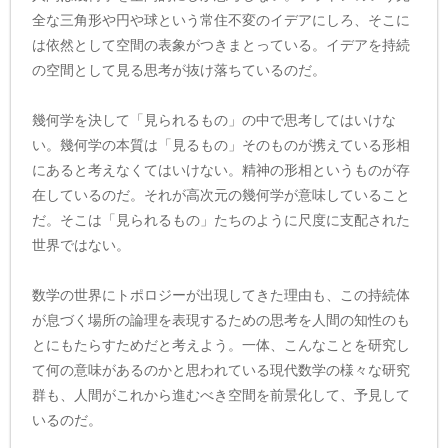
全な三角形や円や球という常住不変のイデアにしろ、そこに
は依然として空間の表象がつきまとっている。イデアを持続
の空間として見る思考が抜け落ちているのだ。
幾何学を決して「見られるもの」の中で思考してはいけな
い。幾何学の本質は「見るもの」そのものが携えている形相
にあると考えなくてはいけない。精神の形相というものが存
在しているのだ。それが高次元の幾何学が意味していること
だ。そこは「見られるもの」たちのように尺度に支配された
世界ではない。
数学の世界にトポロジーが出現してきた理由も、この持続体
が息づく場所の論理を表現するための思考を人間の知性のも
とにもたらすためだと考えよう。一体、こんなことを研究し
て何の意味があるのかと思われている現代数学の様々な研究
群も、人間がこれから進むべき空間を前景化して、予見して
いるのだ。