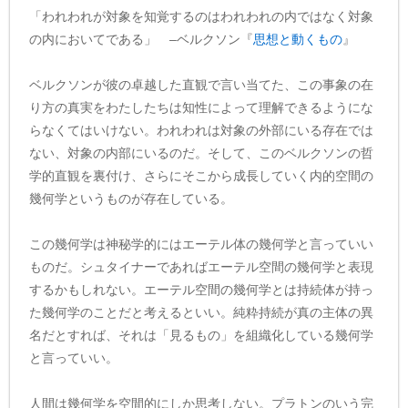
「われわれが対象を知覚するのはわれわれの内ではなく対象
の内においてである」 –ベルクソン『
思想と動くもの
』
ベルクソンが彼の卓越した直観で言い当てた、この事象の在
り方の真実をわたしたちは知性によって理解できるようにな
らなくてはいけない。われわれは対象の外部にいる存在では
ない、対象の内部にいるのだ。そして、このベルクソンの哲
学的直観を裏付け、さらにそこから成長していく内的空間の
幾何学というものが存在している。
この幾何学は神秘学的にはエーテル体の幾何学と言っていい
ものだ。シュタイナーであればエーテル空間の幾何学と表現
するかもしれない。エーテル空間の幾何学とは持続体が持っ
た幾何学のことだと考えるといい。純粋持続が真の主体の異
名だとすれば、それは「見るもの」を組織化している幾何学
と言っていい。
人間は幾何学を空間的にしか思考しない。プラトンのいう完