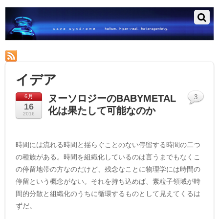
RSS
イデア
ヌーソロジーのBABYMETAL
6月
3
16
化は果たして可能なのか
2016
時間には流れる時間と揺らぐことのない停留する時間の二つ
の種族がある。時間を組織化しているのは言うまでもなくこ
の停留地帯の方なのだけど、残念なことに物理学には時間の
停留という概念がない。それを持ち込めば、素粒子領域が時
間的分散と組織化のうちに循環するものとして見えてくるは
ずだ。