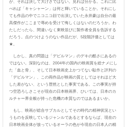
が、それは決して大げさではない。見れば分かる。これに比
べれば「キャシャーン」は何と輝いていることか。それにし
ても作品の中でニコニコ顔で出演していた永井豪は自分の最
高傑作がここまで辱めを受けて悔しくはないのだろうか。わ
たしだったら、間違いなく東映並びに製作者全員を告訴する
だろう。点のつけようのない作品だが、5段階評価としては
★。
しかし、真の問題は「デビルマン」のデキの酷さにあるの
ではない。深刻なのは、2004年の国内の映画賞を総ナメにし
た「血と骨」、そして日本映画史上かつてない駄作と評判の
「デビルマン」、この両作品が映画の質としてはそれほど大
した差がない、という歴然とした事実である。この事実が持
つ空恐ろしさこそが現在の日本映画界、ひいては、日本のカ
ルチャー界全般が持った危機の本質なのではあるまいか。
もし、映画が総合サブカルとしてその時代の精神状況とい
うものを反映しているジャンルであるとするならば、現在の
日本映画全体が放っているオーラの色が今現在の日本人の精