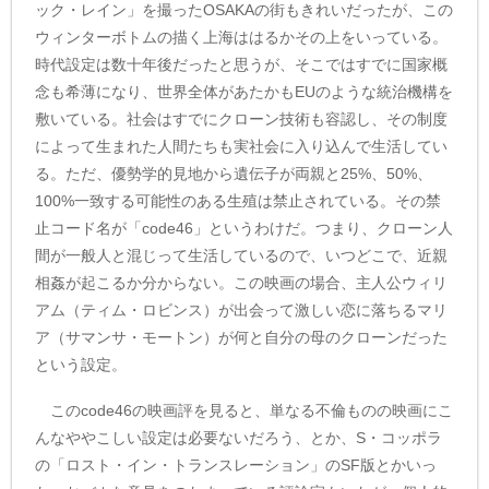
ック・レイン」を撮ったOSAKAの街もきれいだったが、この
ウィンターボトムの描く上海ははるかその上をいっている。
時代設定は数十年後だったと思うが、そこではすでに国家概
念も希薄になり、世界全体があたかもEUのような統治機構を
敷いている。社会はすでにクローン技術も容認し、その制度
によって生まれた人間たちも実社会に入り込んで生活してい
る。ただ、優勢学的見地から遺伝子が両親と25%、50%、
100%一致する可能性のある生殖は禁止されている。その禁
止コード名が「code46」というわけだ。つまり、クローン人
間が一般人と混じって生活しているので、いつどこで、近親
相姦が起こるか分からない。この映画の場合、主人公ウィリ
アム（ティム・ロビンス）が出会って激しい恋に落ちるマリ
ア（サマンサ・モートン）が何と自分の母のクローンだった
という設定。
このcode46の映画評を見ると、単なる不倫ものの映画にこ
んなややこしい設定は必要ないだろう、とか、S・コッポラ
の「ロスト・イン・トランスレーション」のSF版とかいっ