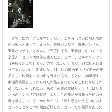
さて、次の「デビルマン」だが、こちらはついに前人未到
の境地へと達してしまった。東映バンザイ。東映バンザイ。
東映バンザイ。とみんなで三度叫ぼう。東映は、かつて「北
京原人」という大傑作を生んだが、この「デビルマン」はそ
れを軽く超えてしまったのではないか。まだ、21世紀も始ま
ってまもないが、間違いなく21世紀の映画史上サイテーの作
品として映画史にその名を残すだろう。もとい、20世紀中に
劇場用映画として作られた作品を合わせてもこれにかなう作
品はないかもしれない。あの「死霊の盆踊り」より、はたま
たあの「シベリア超特急」より、この作品が背負った恥の強
度は凄まじい。どこかのサイトに「絶対悪というものがある
ということをこの映画は証明した」といった映画評があった