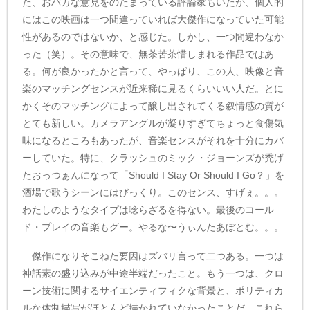
た、おバカな意見をのたまっている評論家もいたが、個人的
にはこの映画は一つ間違っていれば大傑作になっていた可能
性があるのではないか、と感じた。しかし、一つ間違わなか
った（笑）。その意味で、無茶苦茶惜しまれる作品ではあ
る。何が良かったかと言って、やっぱり、この人、映像と音
楽のマッチングセンスが近来稀に見るくらいいい人だ。とに
かくそのマッチングによって醸し出されてくる叙情感の質が
とても新しい。カメラアングルが凝りすぎてちょっと食傷気
味になるところもあったが、音楽センスがそれを十分にカバ
ーしていた。特に、クラッシュのミック・ジョーンズが禿げ
たおっつぁんになって「Should I Stay Or Should I Go？」を
酒場で歌うシーンにはびっくり。このセンス、すげぇ。。。
わたしのようなタイプは唸らざるを得ない。最後のコール
ド・プレイの音楽もグー。やるな〜うぃんたあぼとむ。。。
傑作になりそこねた要因はズバリ言って二つある。一つは
神話素の盛り込みが中途半端だったこと。もう一つは、クロ
ーン技術に関するサイエンティフィクな背景と、ポリティカ
ルな体制描写がほとんど描かれていなかったことだ。これら