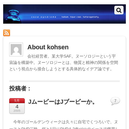
RSS
About
kohsen
会社経営者。某大学SAF。ヌーソロジーという宇
宙論を構築中。ヌーソロジーとは、物質と精神の関係を空間
という視点から接合しようとする具体的なイデア論です。
投稿者 :
JムービーはJブービーか。
5月
7
4
2005
今年のゴールデンウィークは久々に自宅でくつろいで、ヌ
ースとDVD三昧。何と1日にDVDを2作づつのペースで鑑賞し