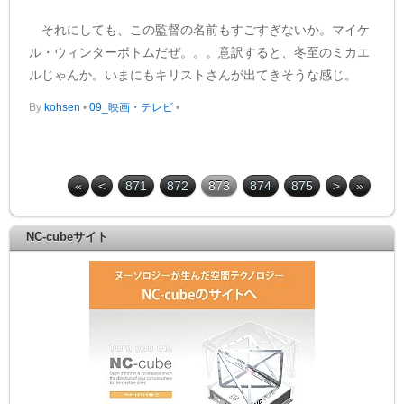
それにしても、この監督の名前もすごすぎないか。マイケ
ル・ウィンターボトムだぜ。。。意訳すると、冬至のミカエ
ルじゃんか。いまにもキリストさんが出てきそうな感じ。
By
kohsen
•
09_映画・テレビ
•
«
<
871
872
873
874
875
>
»
NC-cubeサイト