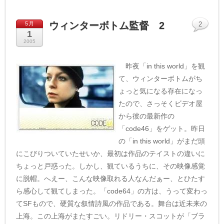
ウィンターボトム監督 2
5月
2
1
2005
昨夜「in this world」を観
て、ウィンターボトムがち
ょっと気になる存在になっ
たので、さっそくビデオ屋
から彼の最新作の
「code46」をゲット。昨日
の「in this world」がまだ頭
にこびりついていたせいか、最初は作品のテイストの違いに
ちょっと戸惑った。しかし、観ているうちに、その映像感覚
に脱帽。へえー、こんな映像取れる人なんだぁー、とひたす
ら感心して観てしまった。「code64」の方は、うって変わっ
てSFもので、硬質な叙情詩風の作品である。舞台は近未来の
上海。この上海がまたすごい。リドリー・スコットが「ブラ