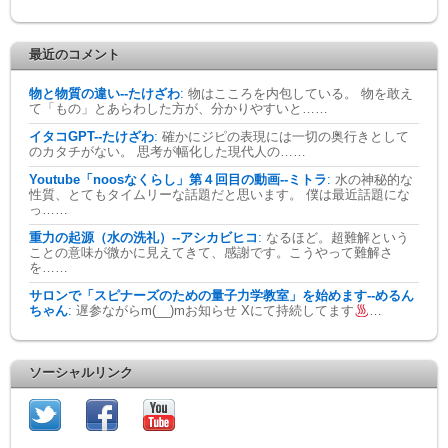
最近のコメント
物と物質の違い--たけざわ
:
物はこころを内包している。 物を敢え
て「もの」とあらわした方が、分かりやすいと……
イタコGPT--たけざわ
:
確かにジピの表現には一切の奥行きとして
のカタチがない。 思考が幅化した現代人の……
Youtube「noosなくらし」第４回目の動画--ミトラ
:
水の神秘的な
性質、とてもタイムリーな話題だと思います。 僕は最近話題にな
っ……
重力の起源（水の洗礼）--アシカビヒコ
:
なるほど。超難解という
ことの意味が微かに見えてきて、感謝です。こうやって難解さ
を……
サロンで「スピナーズのための量子力学教室」を始めます--めるん
ちゃん
:
遅参ながらm(__)mお知らせ Xにて持続してます
…
ソーシャルリンク