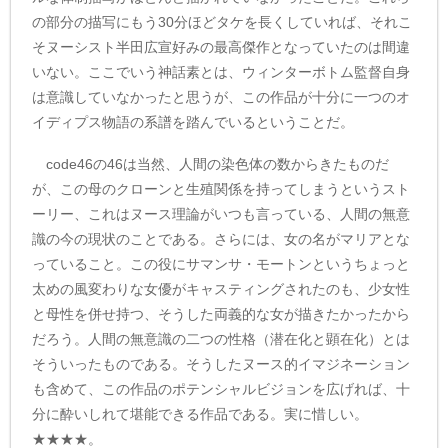
の部分の描写にもう30分ほどタケを長くしていれば、それこ
そヌーシスト半田広宣好みの最高傑作となっていたのは間違
いない。ここでいう神話素とは、ウィンターボトム監督自身
は意識していなかったと思うが、この作品が十分に一つのオ
イディプス物語の系譜を踏んでいるということだ。
code46の46は当然、人間の染色体の数からきたものだ
が、この母のクローンと生殖関係を持ってしまうというスト
ーリー、これはヌース理論がいつも言っている、人間の無意
識の今の現状のことである。さらには、女の名がマリアとな
っていること。この役にサマンサ・モートンというちょっと
太めの風変わりな女優がキャスティングされたのも、少女性
と母性を併せ持つ、そうした両義的な女が描きたかったから
だろう。人間の無意識の二つの性格（潜在化と顕在化）とは
そういったものである。そうしたヌース的イマジネーション
も含めて、この作品のポテンシャルビジョンを広げれば、十
分に酔いしれて堪能できる作品である。実に惜しい。
★★★★。