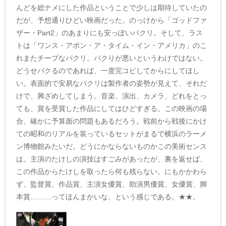
んどを総ナメにした作品ということで少しは期待していたの
だが、予想通りひどい映画だった。のっけから「ゴッドファ
ザー・Part2」のあまりにも安っぽいパクリ。そして、ラス
トは「ワンス・アポン・ア・タイム・イン・アメリカ」のこ
れまたチープなパクリ。バクりが悪いというわけではない。
どうせパクるのであれば、一度完コピしてからにしてほし
い。表面的で安易なパクリは製作者の姿勢が見えて、それだ
けで、興ざめしてしまう。音楽、演出、カメラ、どれをとっ
ても、賞を受賞した作品にしてはひどすぎる。この映画の場
合、確かに予算面の問題もあるだろう。戦前から戦後にかけ
ての昭和のリアルを装っているセットがまるで横浜のラーメ
ン博物館みたいだ。どうにかならないものかこの美術センス
は。主演のたけしの演技はすごみがあったが、裏を返せば、
この作品からたけしを取ったら何も残らない。にもかかわら
ず、監督賞、作品賞、主演女優賞、助演男優賞、女優賞、脚
本賞………ってほんまかいな、という感じである。★★。