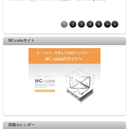
1
2
3
4
5
>
»
NC-cubeサイト
投稿カレンダー