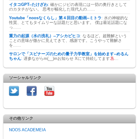
イタコGPT--たけざわ
:
確かにジピの表現には一切の奥行きとして
のカタチがない。 思考が幅化した現代人の……
Youtube「noosなくらし」第４回目の動画--ミトラ
:
水の神秘的な
性質、とてもタイムリーな話題だと思います。 僕は最近話題にな
っ……
重力の起源（水の洗礼）--アシカビヒコ
:
なるほど。超難解という
ことの意味が微かに見えてきて、感謝です。こうやって難解さ
を……
サロンで「スピナーズのための量子力学教室」を始めます--めるん
ちゃん
:
遅参ながらm(__)mお知らせ Xにて持続してます
…
ソーシャルリンク
その他リンク
NOOS ACADEMEIA