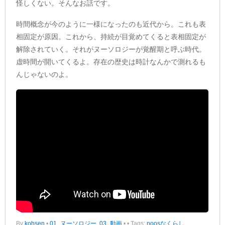
怪しくない。そんなお話です。
時間概念が今のように一様になったのも近代から。これも表
相固定が原因。これから、持続が目覚めてくると表相固定が
解除されていく。それがヌーソロジーが覚醒期と呼ぶ時代。
虚時間が開いてくるよ。存在の歴史は時計なんかで測れるも
んじゃないのよ。
By
kohsen
•
01_ヌーソロジー
,
03_動画
•
• Tags:
noosなくらし