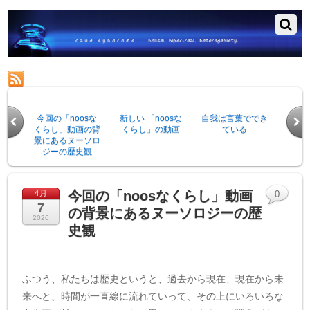
RSS
今回の「noosな
新しい 「noosな
自我は言葉ででき
死の向
くらし」動画の背
くらし」の動画
ている
あ
景にあるヌーソロ
ジーの歴史観
今回の「noosなくらし」動画
4月
0
7
の背景にあるヌーソロジーの歴
2026
史観
ふつう、私たちは歴史というと、過去から現在、現在から未
来へと、時間が一直線に流れていって、その上にいろいろな