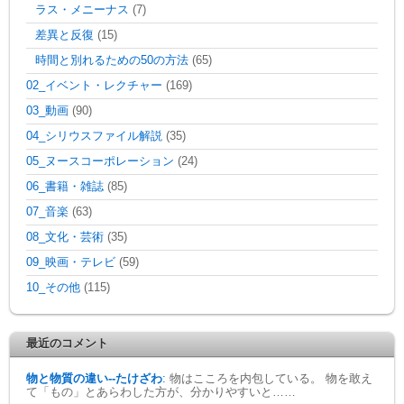
ラス・メニーナス
(7)
差異と反復
(15)
時間と別れるための50の方法
(65)
02_イベント・レクチャー
(169)
03_動画
(90)
04_シリウスファイル解説
(35)
05_ヌースコーポレーション
(24)
06_書籍・雑誌
(85)
07_音楽
(63)
08_文化・芸術
(35)
09_映画・テレビ
(59)
10_その他
(115)
最近のコメント
物と物質の違い--たけざわ
:
物はこころを内包している。 物を敢え
て「もの」とあらわした方が、分かりやすいと……