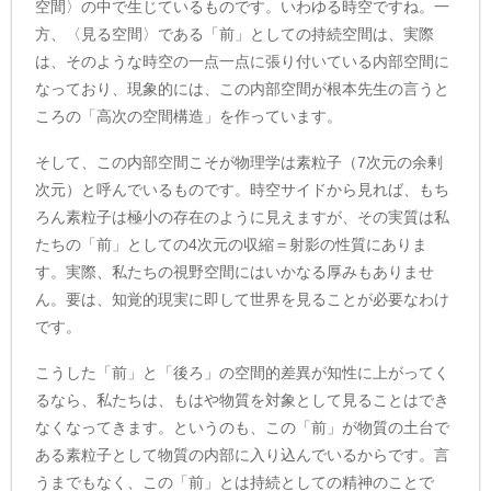
空間〉の中で生じているものです。いわゆる時空ですね。一
方、〈見る空間〉である「前」としての持続空間は、実際
は、そのような時空の一点一点に張り付いている内部空間に
なっており、現象的には、この内部空間が根本先生の言うと
ころの「高次の空間構造」を作っています。
そして、この内部空間こそが物理学は素粒子（7次元の余剰
次元）と呼んでいるものです。時空サイドから見れば、もち
ろん素粒子は極小の存在のように見えますが、その実質は私
たちの「前」としての4次元の収縮＝射影の性質にありま
す。実際、私たちの視野空間にはいかなる厚みもありませ
ん。要は、知覚的現実に即して世界を見ることが必要なわけ
です。
こうした「前」と「後ろ」の空間的差異が知性に上がってく
るなら、私たちは、もはや物質を対象として見ることはでき
なくなってきます。というのも、この「前」が物質の土台で
ある素粒子として物質の内部に入り込んでいるからです。言
うまでもなく、この「前」とは持続としての精神のことで