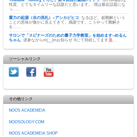
Youtube「noosなくらし」第４回目の動画--ミトラ
:
水の神秘的な
性質、とてもタイムリーな話題だと思います。 僕は最近話題にな
っ……
重力の起源（水の洗礼）--アシカビヒコ
:
なるほど。超難解という
ことの意味が微かに見えてきて、感謝です。こうやって難解さ
を……
サロンで「スピナーズのための量子力学教室」を始めます--めるん
ちゃん
:
遅参ながらm(__)mお知らせ Xにて持続してます
…
ソーシャルリンク
その他リンク
NOOS ACADEMEIA
NOOSOLOGY.COM
NOOS ACADEMEIA.SHOP