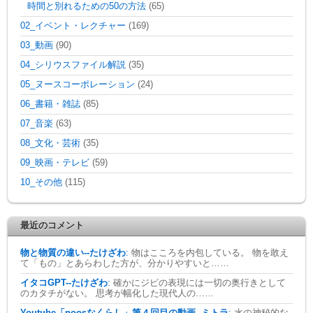
時間と別れるための50の方法
(65)
02_イベント・レクチャー
(169)
03_動画
(90)
04_シリウスファイル解説
(35)
05_ヌースコーポレーション
(24)
06_書籍・雑誌
(85)
07_音楽
(63)
08_文化・芸術
(35)
09_映画・テレビ
(59)
10_その他
(115)
最近のコメント
物と物質の違い--たけざわ
:
物はこころを内包している。 物を敢え
て「もの」とあらわした方が、分かりやすいと……
イタコGPT--たけざわ
:
確かにジピの表現には一切の奥行きとして
のカタチがない。 思考が幅化した現代人の……