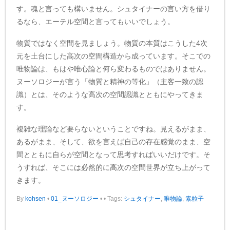
す。魂と言っても構いません。シュタイナーの言い方を借り
るなら、エーテル空間と言ってもいいでしょう。
物質ではなく空間を見ましょう。物質の本質はこうした4次
元を土台にした高次の空間構造から成っています。そこでの
唯物論は、もはや唯心論と何ら変わるものではありません。
ヌーソロジーが言う「物質と精神の等化」（主客一致の認
識）とは、そのような高次の空間認識とともにやってきま
す。
複雑な理論など要らないということですね。見えるがまま、
あるがまま、そして、欲を言えば自己の存在感覚のまま、空
間とともに自らが空間となって思考すればいいだけです。そ
うすれば、そこには必然的に高次の空間世界が立ち上がって
きます。
By
kohsen
•
01_ヌーソロジー
•
• Tags:
シュタイナー
,
唯物論
,
素粒子