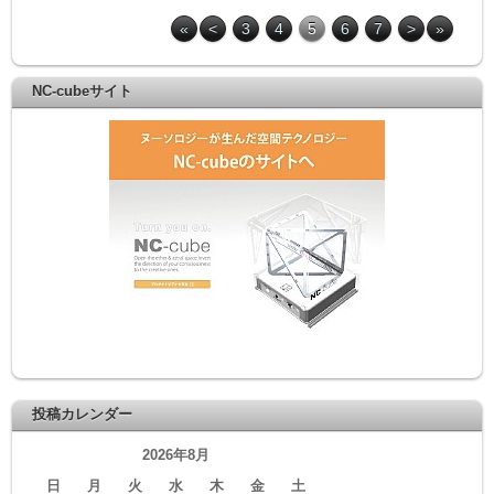
«
<
3
4
5
6
7
>
»
NC-cubeサイト
投稿カレンダー
2026年8月
日
月
火
水
木
金
土