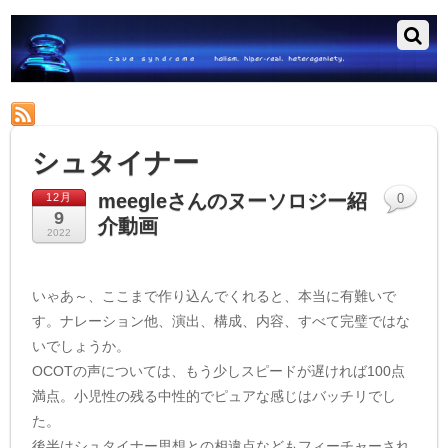
RSS
シュタイナー
meegleさんのヌーソロジー紹
12月
0
9
介動画
2022
いゃあ～、ここまで作り込んでくれると、本当に有難いで
す。ナレーション他、演出、構成、内容、すべて完璧ではな
いでしょうか。
OCOTの声については、もう少しスピードが遅ければ100点
満点。小児性の残る中性的でピュアな感じはバッチリでし
た。
後半はシュタイナー思想との相違点などもフィーチャーされ