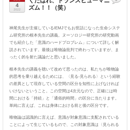
くたばれ、トランスヒューマニ
4
ズム！！（笑）
2022
神尾先生が主催しているIEMJでもお世話になった生命システ
ム研究所の根本先生の講義。ヌーソロジー研究所の研究動画
でも紹介した「意識のハードプロブレム」について詳しく解
説されています。最後は唯物論批判で終わっていますが、ま
ったく的を射た議論だと思いました。
根本先生の講義を聴いて改めて思ったのは、私たちが唯物論
的思考を乗り越えるためには、〈見る-見られる〉という経験
の差異として現存している空間の区分を知性に上げなければ
いけないということ。この空間は4次元なので、正確には時
間における「持続」と「通俗的時間」の区分に当たります。
単純に言えば、これは身体における前と後の区分です。
唯物論は認識的に言えば、意識が対象意識に支配されている
ことによって生じているもので、この対象意識は〈見られる