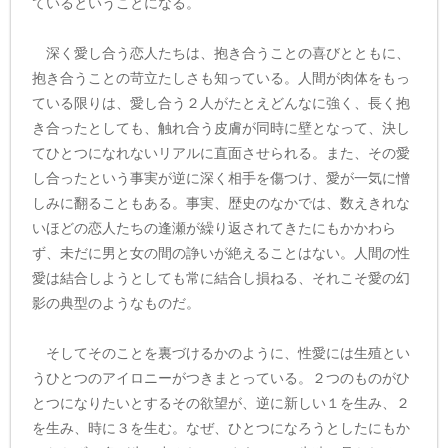
ているということになる。
深く愛し合う恋人たちは、抱き合うことの喜びとともに、
抱き合うことの苛立たしさも知っている。人間が肉体をもっ
ている限りは、愛し合う２人がたとえどんなに強く、長く抱
き合ったとしても、触れ合う皮膚が同時に壁となって、決し
てひとつになれないリアルに直面させられる。また、その愛
し合ったという事実が逆に深く相手を傷つけ、愛が一気に憎
しみに翻ることもある。事実、歴史のなかでは、数えきれな
いほどの恋人たちの逢瀬が繰り返されてきたにもかかわら
ず、未だに男と女の間の諍いが絶えることはない。人間の性
愛は結合しようとしても常に結合し損ねる、それこそ愛の幻
影の典型のようなものだ。
そしてそのことを裏づけるかのように、性愛には生殖とい
うひとつのアイロニーがつきまとっている。２つのものがひ
とつになりたいとするその欲望が、逆に新しい１を生み、２
を生み、時に３を生む。なぜ、ひとつになろうとしたにもか