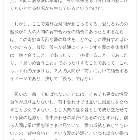
た。人間にある愛の本能は、その本来ある自分自身の姿に戻
りたいとする欲求から生じているというわけだ。
しかし、ここで素朴な疑問が起こってくる。愛なるものの
起源が２人の人間の背中合わせの結合にあったとするなら
ば、この奇妙奇天烈な愛の様式を、どのように理解すればい
いのだろう。普段、僕らが普通にイメージする愛の身体表現
は「抱き合うこと」であったり、「抱擁すること」であった
り、「見つめ合うこと」であったりすることであって、これ
らいずれの身振りも、２人の人間が「前」において結合する
イメージであり、決して「後ろ」ではない。
互いの「前」で結ばれないことには、そもそも男女の性愛
自体が成り立たないし、背中合わせでは互いに眼差しを交わ
すことさえできない。もし人間の愛を愛として成り立たせて
いる愛の起源が、背中合わせの結合にあるのだとすれば、僕
ら人間は常に愛を逆さまに見ていて、愛の成就と称してもい
いこの「背中合わせ」という愛の起源と、いつも出会い損ね