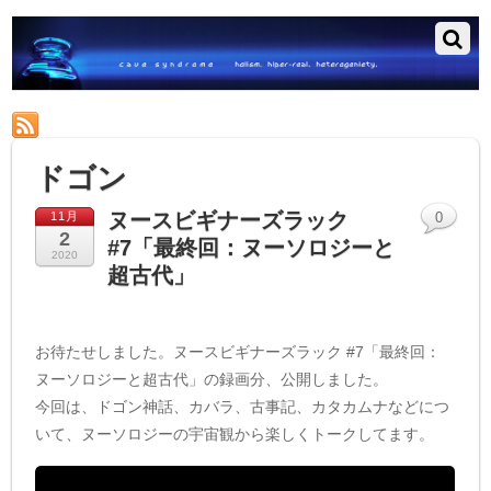
RSS
ドゴン
ヌースビギナーズラック
11月
0
2
#7「最終回：ヌーソロジーと
2020
超古代」
お待たせしました。ヌースビギナーズラック #7「最終回：
ヌーソロジーと超古代」の録画分、公開しました。
今回は、ドゴン神話、カバラ、古事記、カタカムナなどにつ
いて、ヌーソロジーの宇宙観から楽しくトークしてます。