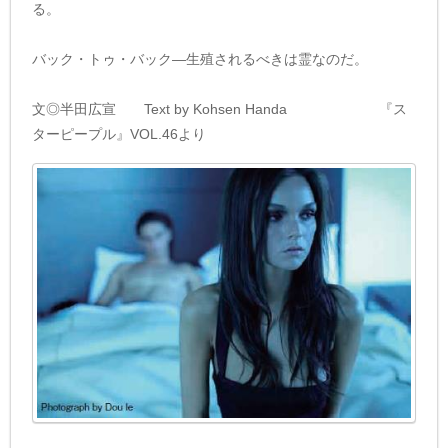
る。
バック・トゥ・バック―生殖されるべきは霊なのだ。
文◎半田広宣 Text by Kohsen Handa 『ス
ターピープル』VOL.46より