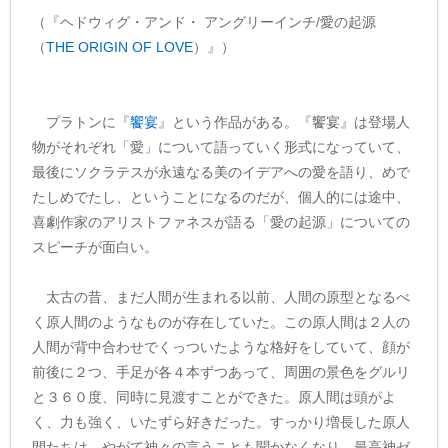
（『ヘドウィグ・アンド・ アングリーインチ/愛の起源
（
THE ORIGIN OF LOVE
）』）
プラトンに『
饗宴
』という作品がある。『饗宴』は登場人
物がそれぞれ「愛」について語っていく形式になっていて、
最後にソクラテスが永遠なる美のイデアへの愛を語り、めで
たしめでたし、ということになるのだが、個人的には途中、
喜劇作家のアリストファネスが語る「愛の起源」についての
スピーチが面白い。
太古の昔、まだ人間が生まれる以前、人間の原型となるべ
く原人間のようなものが存在していた。この原人間は２人の
人間が背中合わせでくっついたような格好をしていて、顔が
前後に２つ、手足が各４本ずつあって、周囲の景色をグルリ
と３６０度、同時に見渡すことができた。原人間は頭がよ
く、力も強く、いたずら好きだった。すっかり増長した原人
間たちは、やがて神々の言うことも聞かなくなり、最高神ゼ