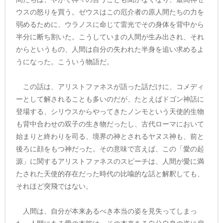
ウスの怒りを買う。ゼウスはこの厄介者の原人間たちの力を
弱めるために、ウラノスに命じて雷光でその身体を背中から
半分に断ち割いた。こうしていまの人間が生み出され、それ
からというもの、人間は自分の失われた半身を追い求めるよ
うになった。こういう物語だ。
この話は、アリストファネスが語った話だけに、コメディ
ーとして解されることも多いのだが、たとえばドゴン神話に
登場する、シリウスからやってきたノンモという天使的生物
も背中合わせの双子の生き物だったし、古代ローマにおいて
始まりと終わりを司る、境界の神とされるヤヌス神も、前と
後ろに顔をもつ神だった。その意味で言えば、この「愛の起
源」に関するアリストファネスのスピーチは、人間が愛に満
たされた天使的存在だった時代の比喩的な話と解釈しても、
それほど突飛ではない。
人間は、自分が本来あるべき本当の姿を見失ってしまっ