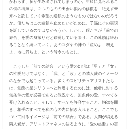
かわらず、多が生み出されてしまうのか。生殖に見られるこ
の個の増殖は、２つのものの出会い損ねの修復を、絶えず未
来へと託していく希望の連鎖のようなものではないのだろう
か。僕たちはこの連鎖を止めたいがために、子孫にその実現
を託しているのではなかろうか。しかし、僕たちが「前での
結合」を愛の身振りだと錯覚している限り、この連鎖は終わ
ることなく続いていく。あのユダヤの神の「産めよ、増え
よ、地に満ちよ」という号令のもとに。
こうした「前での結合」という愛の幻想は「男」と「女」
の性愛だけではなく、「我」と「汝」との隣人愛のイメージ
のなかでも起こっている。多くのスピリチュアリストたち
は、覚醒の星シリウスへと到達するためには、他者に対する
無条件の愛が必要であると教説する。無条件の愛、すべてを
受け入れること。そして、すべてを許容すること。胸襟を開
き、相手のすべてを私の心の内に招き入れること。ここでも
ついて回るイメージは「前での結合」である。人間が唱える
隣人愛が、アリストファネスの語るように「愛の起源」の忘