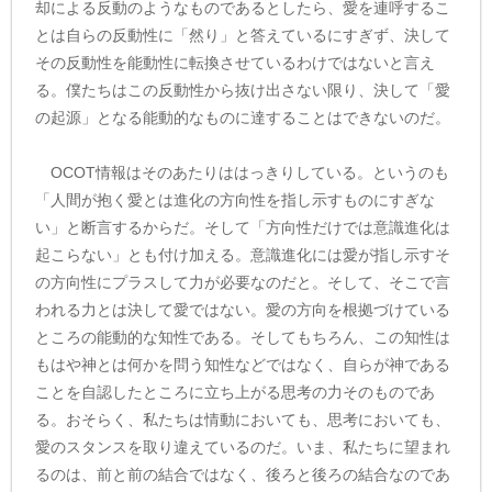
却による反動のようなものであるとしたら、愛を連呼するこ
とは自らの反動性に「然り」と答えているにすぎず、決して
その反動性を能動性に転換させているわけではないと言え
る。僕たちはこの反動性から抜け出さない限り、決して「愛
の起源」となる能動的なものに達することはできないのだ。
OCOT情報はそのあたりははっきりしている。というのも
「人間が抱く愛とは進化の方向性を指し示すものにすぎな
い」と断言するからだ。そして「方向性だけでは意識進化は
起こらない」とも付け加える。意識進化には愛が指し示すそ
の方向性にプラスして力が必要なのだと。そして、そこで言
われる力とは決して愛ではない。愛の方向を根拠づけている
ところの能動的な知性である。そしてもちろん、この知性は
もはや神とは何かを問う知性などではなく、自らが神である
ことを自認したところに立ち上がる思考の力そのものであ
る。おそらく、私たちは情動においても、思考においても、
愛のスタンスを取り違えているのだ。いま、私たちに望まれ
るのは、前と前の結合ではなく、後ろと後ろの結合なのであ