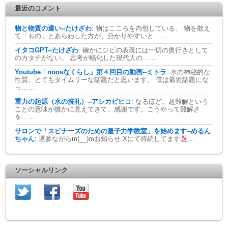
最近のコメント
物と物質の違い--たけざわ
:
物はこころを内包している。 物を敢え
て「もの」とあらわした方が、分かりやすいと……
イタコGPT--たけざわ
:
確かにジピの表現には一切の奥行きとして
のカタチがない。 思考が幅化した現代人の……
Youtube「noosなくらし」第４回目の動画--ミトラ
:
水の神秘的な
性質、とてもタイムリーな話題だと思います。 僕は最近話題にな
っ……
重力の起源（水の洗礼）--アシカビヒコ
:
なるほど。超難解という
ことの意味が微かに見えてきて、感謝です。こうやって難解さ
を……
サロンで「スピナーズのための量子力学教室」を始めます--めるん
ちゃん
:
遅参ながらm(__)mお知らせ Xにて持続してます
…
ソーシャルリンク