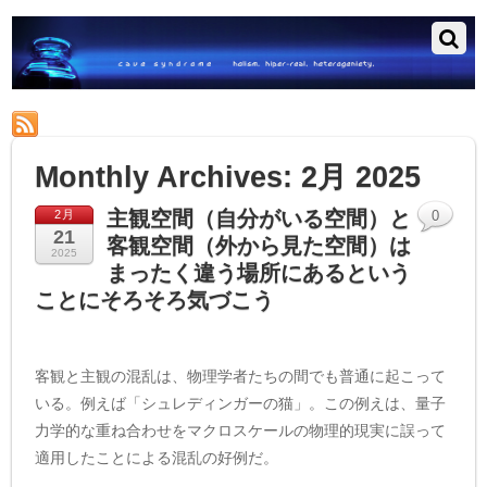
RSS
Monthly Archives:
2月 2025
主観空間（自分がいる空間）と
2月
0
21
客観空間（外から見た空間）は
2025
まったく違う場所にあるという
ことにそろそろ気づこう
客観と主観の混乱は、物理学者たちの間でも普通に起こって
いる。例えば「シュレディンガーの猫」。この例えは、量子
力学的な重ね合わせをマクロスケールの物理的現実に誤って
適用したことによる混乱の好例だ。