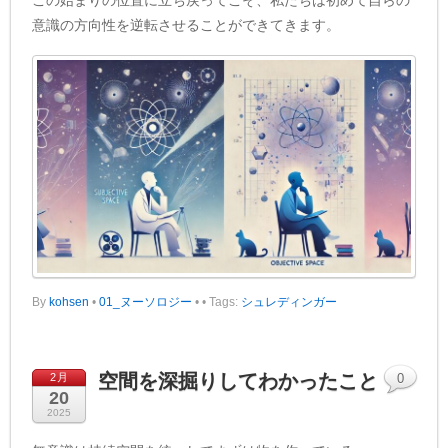
意識の方向性を逆転させることができてきます。
By
kohsen
•
01_ヌーソロジー
•
• Tags:
シュレディンガー
空間を深掘りしてわかったこと
2月
0
20
2025