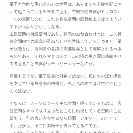
量子力学的な重ね合わせの世界は、あくまでも主観空間にお
いて起こっている出来事である。主観空間自体がミクロスケ
ールの空間なのだ。これを客観空間の延長線上で捉えようと
するから話がおかしくなる。
主観空間は持続空間であり、状態の重ね合わせとは、この持
続空間内での認識の重ね合わせを意味している。つまり、量
子状態とは、観測者の意識の内部世界として理解されるべき
ものであり、それをマクロスケールの猫の生き死に接続させ
て考えること自体がカテゴリーエラーなのだ。
何度も言うが、量子世界は対象ではない。私たちの認知構造
を支えている無意識の機構だ。私たちの本性は時空に住むも
のではない。
ちなみに、ヌーソロジーが主観空間と呼んでいるものは、客
観空間をすべて取り去ったところに出現してくる空間のこと
部あり、別の言い方をするなら始源（アルケー）のことで
す。だから、そこに素粒子が現れてくるのです。
この始まりの位置に立ち戻ってこそ、私たちは初めて自らの