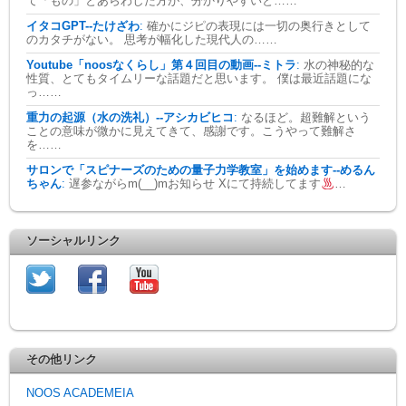
て「もの」とあらわした方が、分かりやすいと……
イタコGPT--たけざわ
:
確かにジピの表現には一切の奥行きとして
のカタチがない。 思考が幅化した現代人の……
Youtube「noosなくらし」第４回目の動画--ミトラ
:
水の神秘的な
性質、とてもタイムリーな話題だと思います。 僕は最近話題にな
っ……
重力の起源（水の洗礼）--アシカビヒコ
:
なるほど。超難解という
ことの意味が微かに見えてきて、感謝です。こうやって難解さ
を……
サロンで「スピナーズのための量子力学教室」を始めます--めるん
ちゃん
:
遅参ながらm(__)mお知らせ Xにて持続してます
…
ソーシャルリンク
その他リンク
NOOS ACADEMEIA