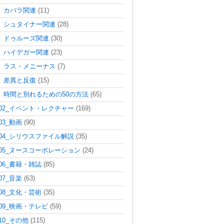
カバラ関連
(11)
シュタイナー関連
(28)
ドゥルーズ関連
(30)
ハイデガー関連
(23)
ラス・メニーナス
(7)
差異と反復
(15)
時間と別れるための50の方法
(65)
02_イベント・レクチャー
(169)
03_動画
(90)
04_シリウスファイル解説
(35)
05_ヌースコーポレーション
(24)
06_書籍・雑誌
(85)
07_音楽
(63)
08_文化・芸術
(35)
09_映画・テレビ
(59)
10_その他
(115)