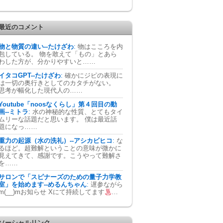
最近のコメント
物と物質の違い--たけざわ
:
物はこころを内
包している。 物を敢えて「もの」とあら
わした方が、分かりやすいと……
イタコGPT--たけざわ
:
確かにジピの表現に
は一切の奥行きとしてのカタチがない。
思考が幅化した現代人の……
Youtube「noosなくらし」第４回目の動
画--ミトラ
:
水の神秘的な性質、とてもタイ
ムリーな話題だと思います。 僕は最近話
題になっ……
重力の起源（水の洗礼）--アシカビヒコ
:
な
るほど。超難解ということの意味が微かに
見えてきて、感謝です。こうやって難解さ
を……
サロンで「スピナーズのための量子力学教
室」を始めます--めるんちゃん
:
遅参ながら
m(__)mお知らせ Xにて持続してます
…
ソーシャルリンク