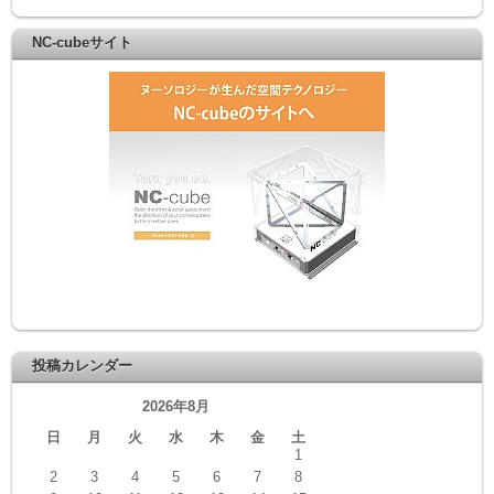
NC-cubeサイト
投稿カレンダー
2026年8月
日
月
火
水
木
金
土
1
2
3
4
5
6
7
8