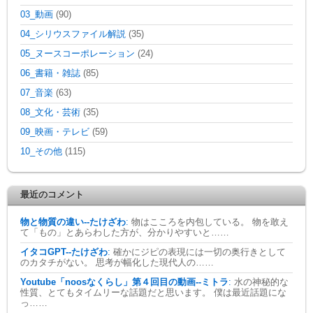
03_動画
(90)
04_シリウスファイル解説
(35)
05_ヌースコーポレーション
(24)
06_書籍・雑誌
(85)
07_音楽
(63)
08_文化・芸術
(35)
09_映画・テレビ
(59)
10_その他
(115)
最近のコメント
物と物質の違い--たけざわ
:
物はこころを内包している。 物を敢え
て「もの」とあらわした方が、分かりやすいと……
イタコGPT--たけざわ
:
確かにジピの表現には一切の奥行きとして
のカタチがない。 思考が幅化した現代人の……
Youtube「noosなくらし」第４回目の動画--ミトラ
:
水の神秘的な
性質、とてもタイムリーな話題だと思います。 僕は最近話題にな
っ……