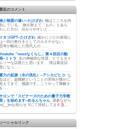
最近のコメント
物と物質の違い--たけざわ
:
物はこころを内
包している。 物を敢えて「もの」とあら
わした方が、分かりやすいと……
イタコGPT--たけざわ
:
確かにジピの表現に
は一切の奥行きとしてのカタチがない。
思考が幅化した現代人の……
Youtube「noosなくらし」第４回目の動
画--ミトラ
:
水の神秘的な性質、とてもタイ
ムリーな話題だと思います。 僕は最近話
題になっ……
重力の起源（水の洗礼）--アシカビヒコ
:
な
るほど。超難解ということの意味が微かに
見えてきて、感謝です。こうやって難解さ
を……
サロンで「スピナーズのための量子力学教
室」を始めます--めるんちゃん
:
遅参ながら
m(__)mお知らせ Xにて持続してます
…
ソーシャルリンク