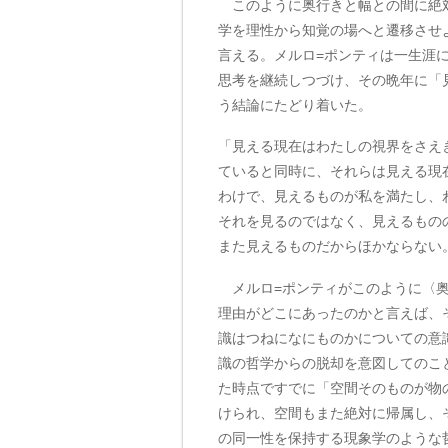
このように奥行きと幅との間に絶対
学を理性から知覚の場へと遷移させ
言える。メルロ=ポンティは一生涯
思考を継続しつづけ、その晩年に「
う結論にたどり着いた。
「見える現在はわたしの視界をさえ
ていると同時に、それらは見える現
わけで、見えるものが私を満たし、
それを見るのではなく、見えるもの
また見えるものだからほかならない。」
メルロ=ポンティがこのように〈奥
理由がどこにあったのかと言えば、
識はつねになにものかについての意
識の哲学からの脱却を意図してのこ
た時点ですでに「空間そのものが物
けられ、空間もまた絶対に帰属し、そ
の同一性を保持する現象学のような