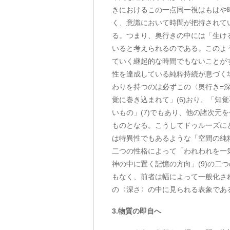
きにおけるこの一点同一視はもはや
く、意識において時間が把持されて
る。つまり、奥行きの中には「生け
いると考えられるのである。このよ
ていく継起的な時間でもないことが
性を達成している純粋持続が息づく
わりを持つのは必ずこの〈奥行き=
覚に巻き込まれて」(6)おり、「知
いもの」(7)でもあり、他の諸次元
ものとなる。こうしてドゥルーズに
は特異性でもあるような「空間の純粋
二つの性格によって「われわれを一
神の中に置く記憶の方向」(9)の二
もなく、前者は幅によって一般化さ
の〈深さ〉の中に見られる表象であ
3.物質の即自へ