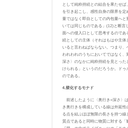
として純粋持続との結合を果たせば
を引き起こし、感性自身の限界を定
量ではなく即自としての内包量へと
いては同じものである」(12)と断
面への侵入口として思考するのであ
続としての主体（それはもはや主体
いると言わねばならない。つまり、
われわれのうちにおいてではなく、対
深さ〉のなかに純粋持続を見とった
けられる」というのだろうか。ドゥ
のである。
4.襞化するモナド
前述したように〈奥行き=深さ〉は
き奥行きを構成している線は外延性
る点を結ぶほぼ無限の長さを持つ線
質点であると同時に物質に対する「