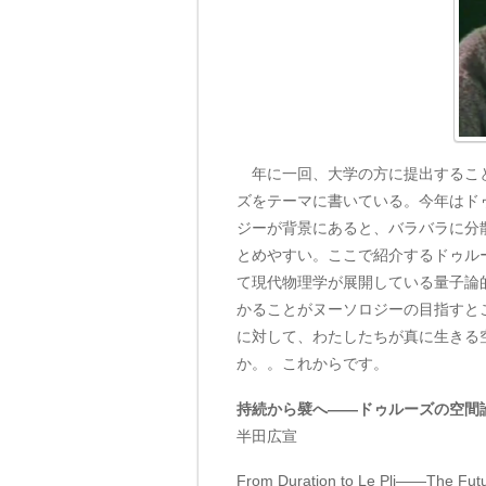
年に一回、大学の方に提出すること
ズをテーマに書いている。今年はド
ジーが背景にあると、バラバラに分
とめやすい。ここで紹介するドゥル
て現代物理学が展開している量子論
かることがヌーソロジーの目指すと
に対して、わたしたちが真に生きる
か。。これからです。
持続から襞へ——ドゥルーズの空間
半田広宣
From Duration to Le Pli——The Futur