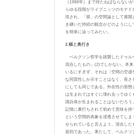
（1988年）まで待たねばならない
らゆる段階がライプニッツのモナド
現され、「襞」の空間論として展開
き継いだ持続の観念がどのようにし
を簡単に辿ってみたい。
2.幅と奥行き
ベルクソン哲学を踏襲したドゥルー
混合したもの」(2)でしかない。本
いるにすぎず、それは〈空間の空虚
な同質性しか示すことはなく、長さ
にしても同じである。外在性の形態
は生まれてはすぐに壊れ去ってゆく
識自体が生まれることはないだろう
記憶に裏打ちされて初めて意味を持
という空間的表象を浸透させてしま
せられていると言えよう。混合した
規則であった。果たして、ベルクソ