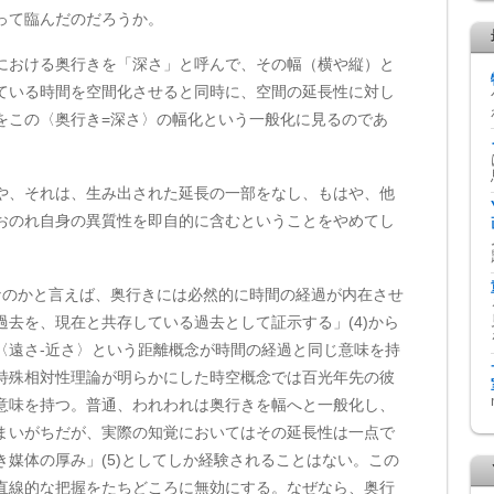
って臨んだのだろうか。
おける奥行きを「深さ」と呼んで、その幅（横や縦）と
ている時間を空間化させると同時に、空間の延長性に対し
をこの〈奥行き=深さ〉の幅化という一般化に見るのであ
や、それは、生み出された延長の一部をなし、もはや、他
おのれ自身の異質性を即自的に含むということをやめてし
のかと言えば、奥行きには必然的に時間の経過が内在させ
去を、現在と共存している過去として証示する」(4)から
〈遠さ-近さ〉という距離概念が時間の経過と同じ意味を持
特殊相対性理論が明らかにした時空概念では百光年先の彼
意味を持つ。普通、われわれは奥行きを幅へと一般化し、
まいがちだが、実際の知覚においてはその延長性は一点で
媒体の厚み」(5)としてしか経験されることはない。この
直線的な把握をたちどころに無効にする。なぜなら、奥行