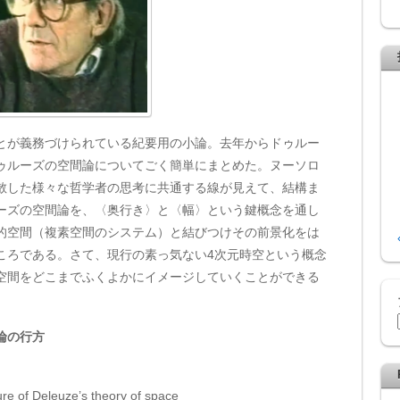
が義務づけられている紀要用の小論。去年からドゥルー
ゥルーズの空間論についてごく簡単にまとめた。ヌーソロ
散した様々な哲学者の思考に共通する線が見えて、結構ま
ーズの空間論を、〈奥行き〉と〈幅〉という鍵概念を通し
的空間（複素空間のシステム）と結びつけその前景化をは
ころである。さて、現行の素っ気ない4次元時空という概念
空間をどこまでふくよかにイメージしていくことができる
論の行方
e of Deleuze’s theory of space