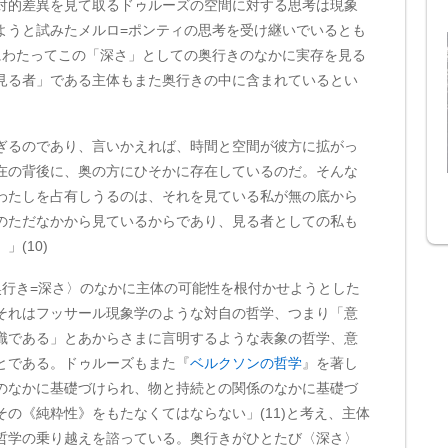
的差異を見て取るドゥルーズの空間に対する思考は現象
ようと試みたメルロ=ポンティの思考を受け継いでいるとも
にわたってこの「深さ」としての奥行きのなかに実存を見る
見る者」である主体もまた奥行きの中に含まれているとい
ぎるのであり、言いかえれば、時間と空間が彼方に拡がっ
在の背後に、奥の方にひそかに存在しているのだ。そんな
わたしを占有しうるのは、それを見ている私が無の底から
のただなかから見ているからであり、見る者としての私も
(10)
行き=深さ〉のなかに主体の可能性を根付かせようとした
それはフッサール現象学のような対自の哲学、つまり「意
識である」とあからさまに言明するような表象の哲学、意
とである。ドゥルーズもまた『
ベルクソンの哲学
』を著し
のなかに基礎づけられ、物と持続との関係のなかに基礎づ
の《純粋性》をもたなくてはならない」(11)と考え、主体
哲学の乗り越えを諮っている。奥行きがひとたび〈深さ〉