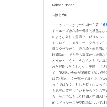
Kohsen Handa
1.はじめに
ドゥルーズがその中期の主著『
差
ドゥルーズ存在論の骨格的基盤をな
のような条件で意識上に成り立って
やフロイト、メラニー・クラインら
織り交ぜながら、存在論的無意識の
時間論の中でも最も重厚かつ緻密な
どうかというと、少なくとも『差異
れた展開は見られない。実際、『結
て、第2章の全体がほぼ時間論の詳
は第4章のごく一部分で取り上げら
ってではなく、むしろ時間によって問
を忠実に遵守しているからだとも言
ら、そこではもはや時間と空間の区
的にドゥルーズが空間論について細