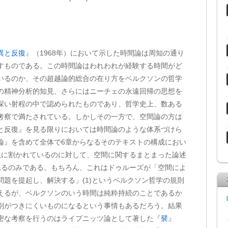
異と反復
』（1968年）において示した時間論は周知の通り
すものである。この時間論はわれわれが経験する時間がど
いるのか、その超越論的総合の在り方をベルクソンの哲学
の精神分析的知見、さらにはニーチェの永遠回帰の思想を
深い射程の中で認められたものであり、哲学史上、数ある
考察で満たされている。しかしその一方で、空間論の方は
と反復』を見る限りにおいては時間論のような体系づけら
論』を含めて全体で6章からなるそのテキストの構成におい
説に割かれているのに対して、空間に関するまとまった論述
れるのみである。もちろん、これはドゥルーズが「空間によ
題を提起し、解決する」(1)というベルクソン哲学の規則
えるが、ベルクソンのいう時間は純粋持続のことであるか
別がつきにくいものになるという事情もあるだろう。結果
密な考察を行うのはライプニッツ論として著した『
襞
』