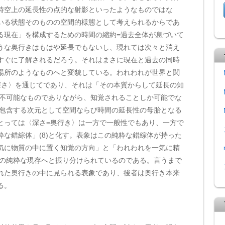
時空上の延長性の点的な射影といったようなものではな
いる状態そのものの空間的様態として考えられるからであ
る現在」を構成するための時間の縮約=過去全体が息づいて
うな奥行きはもはや延長でもないし、現れては次々と消え
すぐに了解されるだろう。それはまさに現在と過去の同時
場所のようなものへと変貌している。われわれが世界と関
深さ〉を通じてであり、それは「その本質からして延長の知
覚不可能なものでありながら、知覚されることしか可能でな
を包含する次元として空間ならび時間の延長性の母胎となる
とっては〈深さ=奥行き〉は一方で一般性でもあり、一方で
な錯綜体」(8)と化す。表象はこの純粋な錯綜体が持った
気に物質の中に置く知覚の方向」と「われわれを一気に精
つの純粋な現存へと振り分けられているのである。言うまで
れた奥行きの中に見られる表象であり、後者は奥行き本来
る。