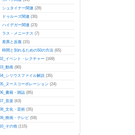
シュタイナー関連
(28)
ドゥルーズ関連
(30)
ハイデガー関連
(23)
ラス・メニーナス
(7)
差異と反復
(15)
時間と別れるための50の方法
(65)
02_イベント・レクチャー
(169)
03_動画
(90)
04_シリウスファイル解説
(35)
05_ヌースコーポレーション
(24)
06_書籍・雑誌
(85)
07_音楽
(63)
08_文化・芸術
(35)
09_映画・テレビ
(59)
10_その他
(115)