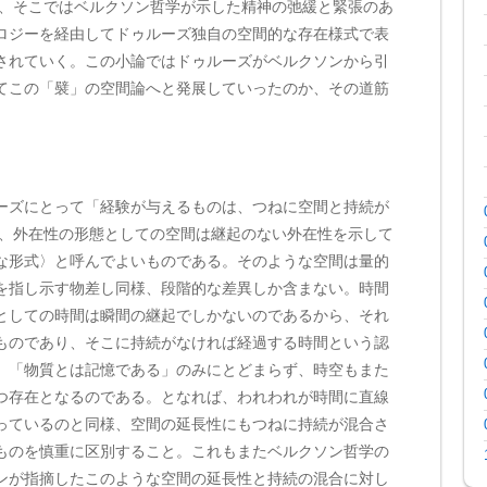
が、そこではベルクソン哲学が示した精神の弛緩と緊張のあ
ロジーを経由してドゥルーズ独自の空間的な存在様式で表
されていく。この小論ではドゥルーズがベルクソンから引
てこの「襞」の空間論へと発展していったのか、その道筋
ズにとって「経験が与えるものは、つねに空間と持続が
来、外在性の形態としての空間は継起のない外在性を示して
な形式〉と呼んでよいものである。そのような空間は量的
を指し示す物差し同様、段階的な差異しか含まない。時間
としての時間は瞬間の継起でしかないのであるから、それ
ものであり、そこに持続がなければ経過する時間という認
。「物質とは記憶である」のみにとどまらず、時空もまた
つ存在となるのである。となれば、われわれが時間に直線
っているのと同様、空間の延長性にもつねに持続が混合さ
ものを慎重に区別すること。これもまたベルクソン哲学の
ンが指摘したこのような空間の延長性と持続の混合に対し