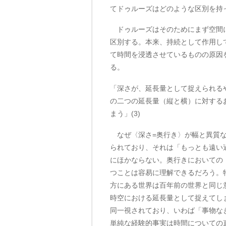
てドゥルーズはどのような区別を持
ドゥルーズはそのためにまず空間に
区別する。本来、持続として作用し
て時間を浸透させているものの原因
る。
「深さが、延長量として捉えられる
の二つの延長量（縦と横）に対する
まう」(3)
なぜ〈深さ=奥行き〉が幅と異質な
られており、それは「もっとも遠い過
にほかならない。奥行きにおいての
つことは容易に理解できるだろう。
方にある世界は百年前の世界と同じ
時空における延長量として捉えてし
同一視されており、いわば「事物なき
単純な経験的事実は時間についての