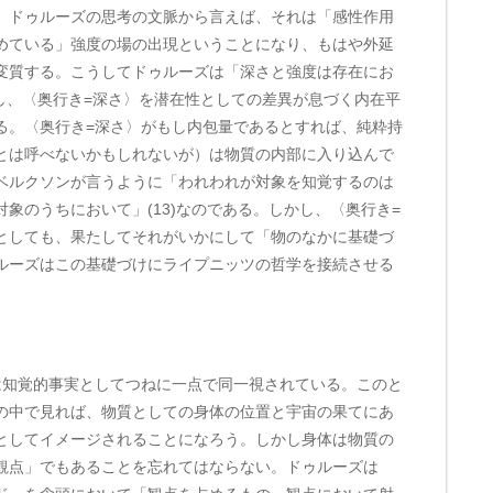
、ドゥルーズの思考の文脈から言えば、それは「感性作用
めている」強度の場の出現ということになり、もはや外延
変質する。こうしてドゥルーズは「深さと強度は存在にお
言し、〈奥行き=深さ〉を潜在性としての差異が息づく内在平
る。〈奥行き=深さ〉がもし内包量であるとすれば、純粋持
とは呼べないかもしれないが）は物質の内部に入り込んで
ベルクソンが言うように「われわれが対象を知覚するのは
象のうちにおいて」(13)なのである。しかし、〈奥行き=
としても、果たしてそれがいかにして「物のなかに基礎づ
ルーズはこの基礎づけにライプニッツの哲学を接続させる
知覚的事実としてつねに一点で同一視されている。このと
の中で見れば、物質としての身体の位置と宇宙の果てにあ
としてイメージされることになろう。しかし身体は物質の
観点」でもあることを忘れてはならない。ドゥルーズは