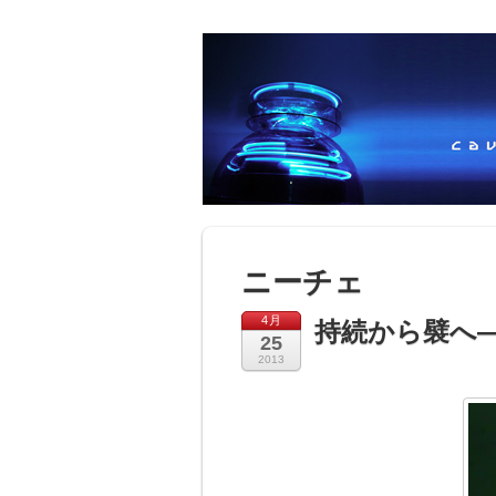
ニーチェ
4月
持続から襞へ
25
2013