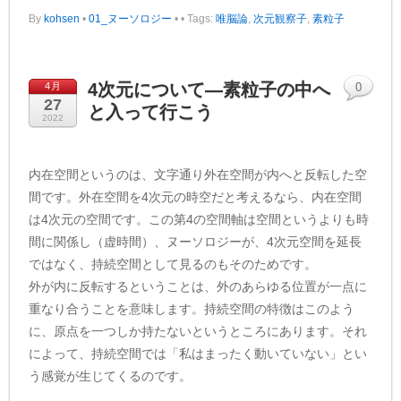
By
kohsen
•
01_ヌーソロジー
•
• Tags:
唯脳論
,
次元観察子
,
素粒子
4次元について―素粒子の中へ
4月
0
27
と入って行こう
2022
内在空間というのは、文字通り外在空間が内へと反転した空
間です。外在空間を4次元の時空だと考えるなら、内在空間
は4次元の空間です。この第4の空間軸は空間というよりも時
間に関係し（虚時間）、ヌーソロジーが、4次元空間を延長
ではなく、持続空間として見るのもそのためです。
外が内に反転するということは、外のあらゆる位置が一点に
重なり合うことを意味します。持続空間の特徴はこのよう
に、原点を一つしか持たないというところにあります。それ
によって、持続空間では「私はまったく動いていない」とい
う感覚が生じてくるのです。