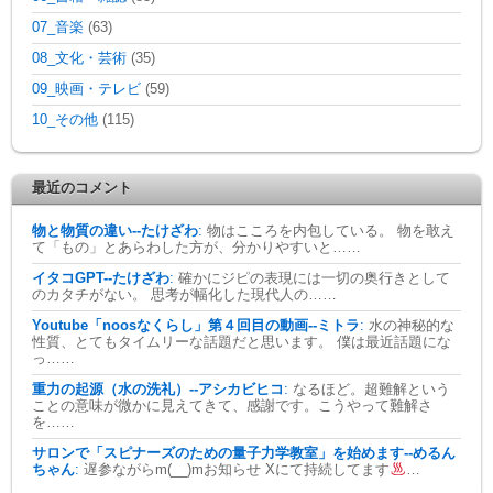
07_音楽
(63)
08_文化・芸術
(35)
09_映画・テレビ
(59)
10_その他
(115)
最近のコメント
物と物質の違い--たけざわ
:
物はこころを内包している。 物を敢え
て「もの」とあらわした方が、分かりやすいと……
イタコGPT--たけざわ
:
確かにジピの表現には一切の奥行きとして
のカタチがない。 思考が幅化した現代人の……
Youtube「noosなくらし」第４回目の動画--ミトラ
:
水の神秘的な
性質、とてもタイムリーな話題だと思います。 僕は最近話題にな
っ……
重力の起源（水の洗礼）--アシカビヒコ
:
なるほど。超難解という
ことの意味が微かに見えてきて、感謝です。こうやって難解さ
を……
サロンで「スピナーズのための量子力学教室」を始めます--めるん
ちゃん
:
遅参ながらm(__)mお知らせ Xにて持続してます
…