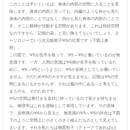
このことは平たくいえば、身体の内部の空間に入ることを意
味します。身体の内部と言っても、内臓のような外から見た
身体の内部のことではなく、内から見た身体の内部のことで
す。そこに精神が活動する空間があります。これは持続空間
なのですから「記憶の器」と言い換えてもいいでしょう。ヌ
ーソロジーでいう次元観察子Ψ5の位置です（下図上参
照）。
この図で、Ψ5が先手を取って、Ψ5→Ψ6と働いているのが無
意識です。一方、人間の意識はΨ6側が先手を取っているた
めに、Ψ6→Ψ5というように、Ψ5が反映としてしか働いてい
ません。そのためΨ5のカタチが見えません。記憶はΨ5の空
間にあるにもかかわらず、それは脳の中にある―と考えてし
まうのも、そのためです。
Ψ5の空間は奥行きを直径に持っているので長さを持ちませ
ん。物理学はこれを虚軸として表現しています。その意味
で、反映側のΨ6から見ると、無意識のΨ5→Ψ6の対化は下図
下のように空間上に小さく小さく縮んだものとして見えてし
まいます。それを私たちは物質粒子（クォークであればuと