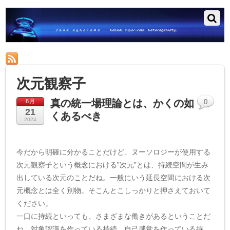
RSS
次元観察子
真の統一場理論とは、かくの如
8月
0
21
くあるべき
2024
今だから明確に分かることだけど、ヌーソロジーが使用する
次元観察子という概念における”次元”とは、持続空間が生み
出している次元のことだね。一般にいう延長空間における次
元概念とは全く別物。そこんとこしっかりと押さえておいて
ください。
一口に持続といっても、さまざまな働きがあるということだ
ね。対象認識を作っている持続、自己感覚を作っている持