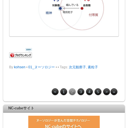
By
kohsen
•
01_ヌーソロジー
•
• Tags:
次元観察子
,
素粒子
<
1
2
3
4
5
>
»
NC-cubeサイト