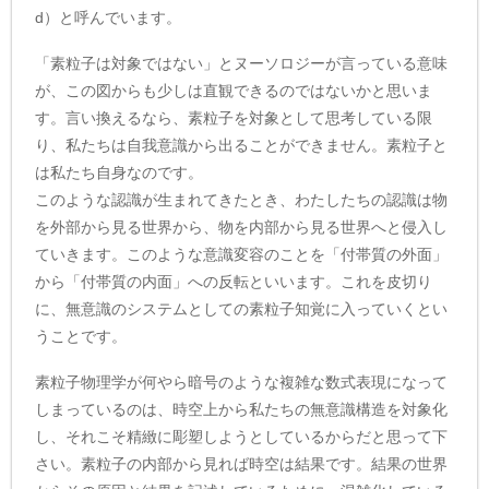
d）と呼んでいます。
「素粒子は対象ではない」とヌーソロジーが言っている意味
が、この図からも少しは直観できるのではないかと思いま
す。言い換えるなら、素粒子を対象として思考している限
り、私たちは自我意識から出ることができません。素粒子と
は私たち自身なのです。
このような認識が生まれてきたとき、わたしたちの認識は物
を外部から見る世界から、物を内部から見る世界へと侵入し
ていきます。このような意識変容のことを「付帯質の外面」
から「付帯質の内面」への反転といいます。これを皮切り
に、無意識のシステムとしての素粒子知覚に入っていくとい
うことです。
素粒子物理学が何やら暗号のような複雑な数式表現になって
しまっているのは、時空上から私たちの無意識構造を対象化
し、それこそ精緻に彫塑しようとしているからだと思って下
さい。素粒子の内部から見れば時空は結果です。結果の世界