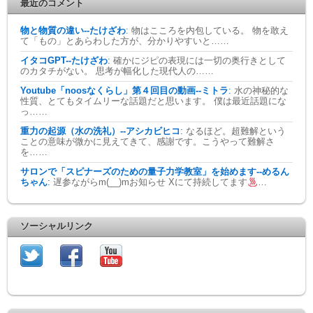
最近のコメント
物と物質の違い--たけざわ
:
物はこころを内包している。 物を敢え
て「もの」とあらわした方が、分かりやすいと……
イタコGPT--たけざわ
:
確かにジピの表現には一切の奥行きとして
のカタチがない。 思考が幅化した現代人の……
Youtube「noosなくらし」第４回目の動画--ミトラ
:
水の神秘的な
性質、とてもタイムリーな話題だと思います。 僕は最近話題にな
っ……
重力の起源（水の洗礼）--アシカビヒコ
:
なるほど。超難解という
ことの意味が微かに見えてきて、感謝です。こうやって難解さ
を……
サロンで「スピナーズのための量子力学教室」を始めます--めるん
ちゃん
:
遅参ながらm(__)mお知らせ Xにて持続してます
…
ソーシャルリンク