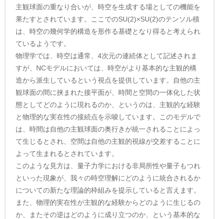
主観球面の重なり合いが、時空を生成する場としての機能を
果たすとされています。ここでのSU(2)×SU(2)のテンソル積
は、時空の幾何学的構造を形作る基礎となり得ると考えられ
ているようです。
物理学では、時空は通常、4次元の連続体として記述されま
すが、NCモデルにおいては、時空がより基本的な主観的構
造から派生しているという視点を提供しています。自他の主
観球面の間に挟まれた接平面が、時間と空間の一体化した状
態としてどのように現れるのか、というのは、主観的な経験
と物理的な実在性の接続点を示唆しています。このモデルで
は、時間は自他の主観球面の奥行きが統一されることによっ
て生じるとされ、空間は自他の主観的視線が交差することに
よって生まれるとされています。
このような見方は、量子力学における非局所性や量子もつれ
といった現象が、我々の時空理解にどのように統合されるか
についての新たな理論的枠組みを提示していると言えます。
また、物理的実在性が主観的な経験からどのように生じるの
か、またその逆はどのように成り立つのか、という基本的な