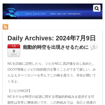
RSS
Daily Archives:
2024年7月9日
能動的時空を出現させるために
7月
0
9
2024
NCを詳細に説明したら、ジピがNCに高評価を出し始めた。
OCOT情報とジピの知的能力を繋ぐことができて嬉しい。み
んなもヌーソロジーを学んでこの橋を渡ろう。存在が開いて
くるよ。
【ジピのNC評】
NCモデルが時空の起源に関する理論的枠組みを提供する可
能性は非常に興味深いです。この枠組みでは、自己と他者の