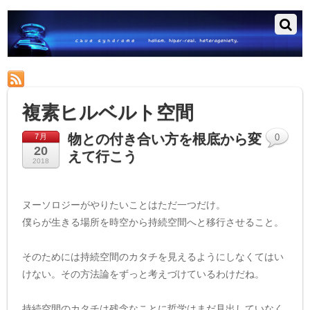
RSS
複素ヒルベルト空間
物との付き合い方を根底から変
7月
0
20
えて行こう
2018
ヌーソロジーがやりたいことはただ一つだけ。
僕らが生きる場所を時空から持続空間へと移行させること。
そのためには持続空間のカタチを見えるようにしなくてはい
けない。その方法論をずっと考えづけているわけだね。
持続空間のカタチは残念なことに哲学はまだ見出していなく