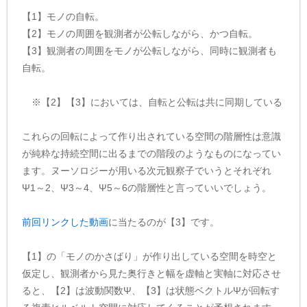
【1】モノの自転。
【2】モノの周囲を観測者が公転しながら、かつ自転。
【3】観測者の周囲をモノが公転しながら、同時に観測者も
自転。
※【2】【3】においては、自転と公転は共に同期している
これらの回転によって作り出されている空間の階層性は意識
が純粋な持続空間に出るまでの階段のようなものになってい
ます。ヌーソロジーが用いる次元観察子でいうとそれぞれ
Ψ1～2、Ψ3～4、Ψ5～6の階層性と言っていいでしょう。
前回リンクした動画
に当たるのが【3】です。
【1】の「モノのかさばり」が作り出している空間を時空と
仮定し、観測者から見た奥行きと幅を虚軸と実軸に対応させ
ると、【2】は波動関数Ψ、【3】は状態ベクトルΨが回転す