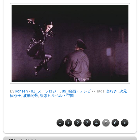
By
kohsen
•
01_ヌーソロジー
,
09_映画・テレビ
•
• Tags:
奥行き
,
次元
観察子
,
波動関数
,
複素ヒルベルト空間
«
<
2
3
4
5
6
>