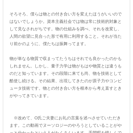
そろそろ、僕らは物との付き合い方を変えたほうがいいので
はないでしょうか。資本主義社会では物は常に技術的対象と
して見なされがちです。物の仕組みを調べ、それを改変し、
人間の欲望に見合った形で有用に利用すること。それが当た
り前かのように、僕たちは振舞ってます。
物が単なる物質で収まってたうちはそれでも良かったのかも
しれません。しかし、量子力学は物がもはや物質とは違うも
のだと知っています。その段階に来ても尚、物を技術として
酷使し続ける。その結果、出現してきたのが原子力やコンピ
ュータ技術です。物との付き合い方を根本から考え直すとき
がやってきています。
※改めて、O氏ご夫妻にお礼の言葉を述べさせていただき
ます。この動画でヌーソロジーのやろうとしていることがや
っと分かったという人がたくさんいます。手間暇を惜しんで