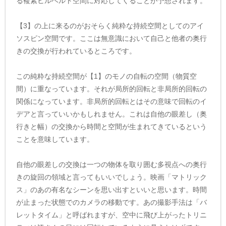
る複素ヒルベルト空間に対応してくることが予想されます。
【3】の上に来るのがおそらく純粋な持続空間としてのアイ
ソスピン空間です。ここは無意識において自己と他者の奥行
きの交換が行われているところです。
この純粋な持続空間が【1】のモノの自転の空間（物質空
間）に重なっています。それが局所的回転と非局所的回転の
関係になっています。非局所的回転とはその意味で回転のイ
デアと言っていいかもしれません。これは自他の眼差し（奥
行きと幅）の交換から時間と空間が生まれてきているという
ことを意味しています。
自他の眼差しの交換は一つの物体を取り囲む多視点への奥行
きの旋回の領域と言ってもいいでしょう。映画「マトリック
ス」のあの有名なシーンを思い出すといいと思います。時間
が止まった状態でのカメラの移動です。あの撮影手法は「バ
レットタイム」と呼ばれますが、空中に飛び上がったトリニ