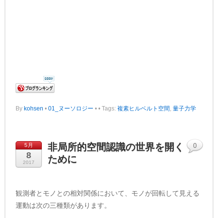
By
kohsen
•
01_ヌーソロジー
•
• Tags:
複素ヒルベルト空間
,
量子力学
非局所的空間認識の世界を開く
5月
0
8
ために
2017
観測者とモノとの相対関係において、モノが回転して見える
運動は次の三種類があります。