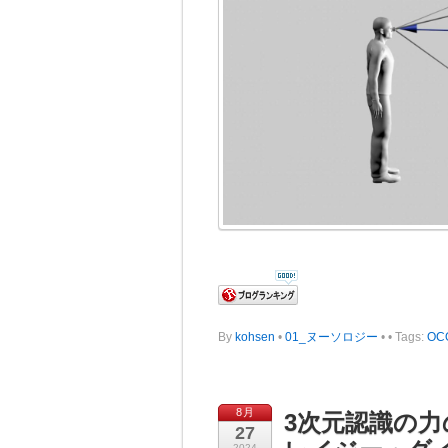
By
kohsen
•
01_ヌーソロジー
•
• Tags:
OC
8月
3次元認識の
27
2024