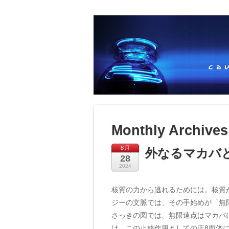
Monthly Archive
8月
外なるマカバ
28
2024
核質の力から逃れるためには。核質
ジーの文脈では、その手始めが「無
さっきの図では、無限遠点はマカバ
は、この止核作用としての正8面体