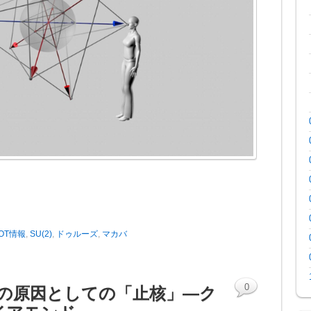
OT情報
,
SU(2)
,
ドゥルーズ
,
マカバ
0
力の原因としての「止核」—ク