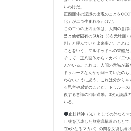
いわけだ。
正四面体の認識の出現のことをOC
化」が二つ生まれるわけだ。
この二つの正四面体は、人間の意識
己と他者固有のSU(2)（3次元球
割」と呼んでいた出来事だ。これは
ことをいう。ヌルポッドへの乗船だ
そして、正八面体からマカバ（二つ
んでいる。これは、人間の意識が新
ドゥルーズなんかが闘っていたのも
わないように思う。これは分かりや
る思考や感覚のことだ。ドゥルーズ
復する意識の回転運動。3次元認識
いる。
止核精神（光）としての外なるマ
止核を形成した無意識構造のもとで
在=外なるマカバ）の間を反復し続