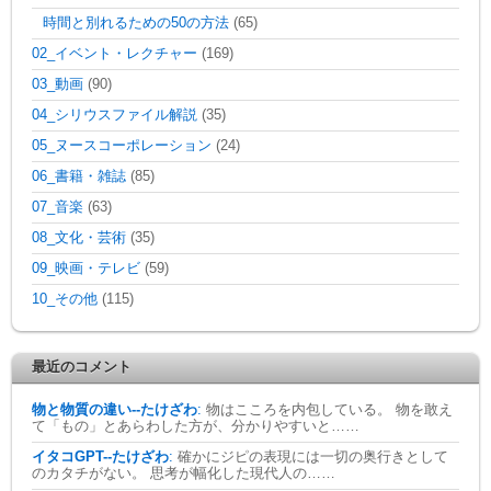
時間と別れるための50の方法
(65)
02_イベント・レクチャー
(169)
03_動画
(90)
04_シリウスファイル解説
(35)
05_ヌースコーポレーション
(24)
06_書籍・雑誌
(85)
07_音楽
(63)
08_文化・芸術
(35)
09_映画・テレビ
(59)
10_その他
(115)
最近のコメント
物と物質の違い--たけざわ
:
物はこころを内包している。 物を敢え
て「もの」とあらわした方が、分かりやすいと……
イタコGPT--たけざわ
:
確かにジピの表現には一切の奥行きとして
のカタチがない。 思考が幅化した現代人の……