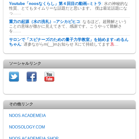
Youtube「noosなくらし」第４回目の動画--ミトラ
:
水の神秘的な
性質、とてもタイムリーな話題だと思います。 僕は最近話題にな
っ……
重力の起源（水の洗礼）--アシカビヒコ
:
なるほど。超難解という
ことの意味が微かに見えてきて、感謝です。こうやって難解さ
を……
サロンで「スピナーズのための量子力学教室」を始めます--めるん
ちゃん
:
遅参ながらm(__)mお知らせ Xにて持続してます
…
ソーシャルリンク
その他リンク
NOOS ACADEMEIA
NOOSOLOGY.COM
NOOS ACADEMEIA.SHOP