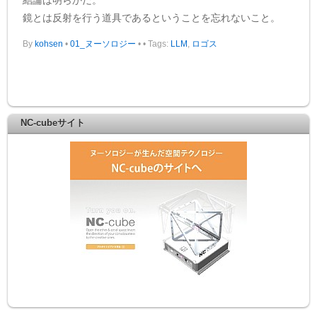
鏡とは反射を行う道具であるということを忘れないこと。
By
kohsen
•
01_ヌーソロジー
•
• Tags:
LLM
,
ロゴス
NC-cubeサイト