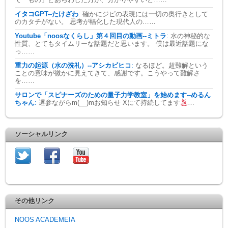
て「もの」とあらわした方が、分かりやすいと……
イタコGPT--たけざわ
:
確かにジピの表現には一切の奥行きとして
のカタチがない。 思考が幅化した現代人の……
Youtube「noosなくらし」第４回目の動画--ミトラ
:
水の神秘的な
性質、とてもタイムリーな話題だと思います。 僕は最近話題にな
っ……
重力の起源（水の洗礼）--アシカビヒコ
:
なるほど。超難解という
ことの意味が微かに見えてきて、感謝です。こうやって難解さ
を……
サロンで「スピナーズのための量子力学教室」を始めます--めるん
ちゃん
:
遅参ながらm(__)mお知らせ Xにて持続してます
…
ソーシャルリンク
その他リンク
NOOS ACADEMEIA