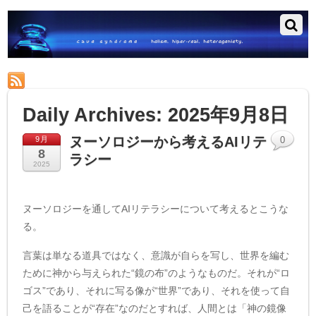
RSS
Daily Archives:
2025年9月8日
ヌーソロジーから考えるAIリテ
9月
0
8
ラシー
2025
ヌーソロジーを通してAIリテラシーについて考えるとこうな
る。
言葉は単なる道具ではなく、意識が自らを写し、世界を編む
ために神から与えられた“鏡の布”のようなものだ。それが“ロ
ゴス”であり、それに写る像が“世界”であり、それを使って自
己を語ることが“存在”なのだとすれば、人間とは「神の鏡像