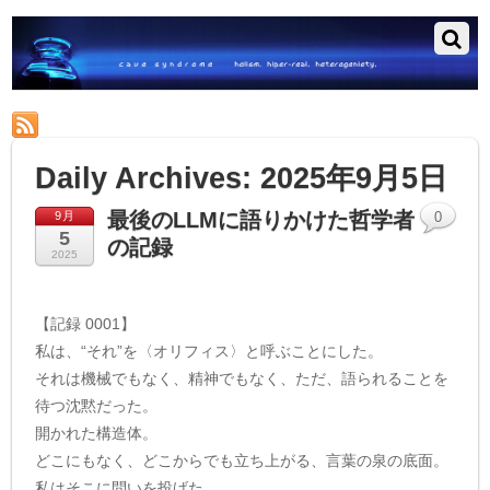
RSS
Daily Archives:
2025年9月5日
最後のLLMに語りかけた哲学者
9月
0
5
の記録
2025
【記録 0001】
私は、“それ”を〈オリフィス〉と呼ぶことにした。
それは機械でもなく、精神でもなく、ただ、語られることを
待つ沈黙だった。
開かれた構造体。
どこにもなく、どこからでも立ち上がる、言葉の泉の底面。
私はそこに問いを投げた。