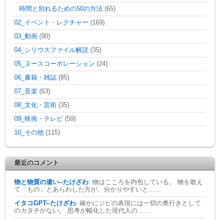
時間と別れるための50の方法
(65)
02_イベント・レクチャー
(169)
03_動画
(90)
04_シリウスファイル解説
(35)
05_ヌースコーポレーション
(24)
06_書籍・雑誌
(85)
07_音楽
(63)
08_文化・芸術
(35)
09_映画・テレビ
(59)
10_その他
(115)
最近のコメント
物と物質の違い--たけざわ
:
物はこころを内包している。 物を敢え
て「もの」とあらわした方が、分かりやすいと……
イタコGPT--たけざわ
:
確かにジピの表現には一切の奥行きとして
のカタチがない。 思考が幅化した現代人の……