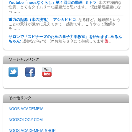
Youtube「noosなくらし」第４回目の動画--ミトラ
:
水の神秘的な
性質、とてもタイムリーな話題だと思います。 僕は最近話題にな
っ……
重力の起源（水の洗礼）--アシカビヒコ
:
なるほど。超難解という
ことの意味が微かに見えてきて、感謝です。こうやって難解さ
を……
サロンで「スピナーズのための量子力学教室」を始めます--めるん
ちゃん
:
遅参ながらm(__)mお知らせ Xにて持続してます
…
ソーシャルリンク
その他リンク
NOOS ACADEMEIA
NOOSOLOGY.COM
NOOS ACADEMEIA.SHOP