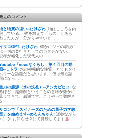
最近のコメント
物と物質の違い--たけざわ
:
物はこころを内
包している。 物を敢えて「もの」とあら
わした方が、分かりやすいと……
イタコGPT--たけざわ
:
確かにジピの表現に
は一切の奥行きとしてのカタチがない。
思考が幅化した現代人の……
Youtube「noosなくらし」第４回目の動
画--ミトラ
:
水の神秘的な性質、とてもタイ
ムリーな話題だと思います。 僕は最近話
題になっ……
重力の起源（水の洗礼）--アシカビヒコ
:
な
るほど。超難解ということの意味が微かに
見えてきて、感謝です。こうやって難解さ
を……
サロンで「スピナーズのための量子力学教
室」を始めます--めるんちゃん
:
遅参ながら
m(__)mお知らせ Xにて持続してます
…
ソーシャルリンク