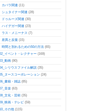
カバラ関連
(11)
シュタイナー関連
(28)
ドゥルーズ関連
(30)
ハイデガー関連
(23)
ラス・メニーナス
(7)
差異と反復
(15)
時間と別れるための50の方法
(65)
02_イベント・レクチャー
(169)
03_動画
(90)
04_シリウスファイル解説
(35)
05_ヌースコーポレーション
(24)
06_書籍・雑誌
(85)
07_音楽
(63)
08_文化・芸術
(35)
09_映画・テレビ
(59)
10_その他
(115)