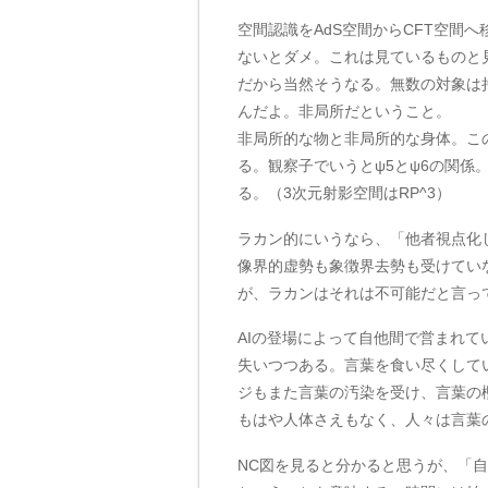
空間認識をAdS空間からCFT空間
ないとダメ。これは見ているものと
だから当然そうなる。無数の対象は
んだよ。非局所だということ。
非局所的な物と非局所的な身体。こ
る。観察子でいうとψ5とψ6の関係
る。（3次元射影空間はRP^3）
ラカン的にいうなら、「他者視点化
像界的虚勢も象徴界去勢も受けてい
が、ラカンはそれは不可能だと言っ
AIの登場によって自他間で営まれ
失いつつある。言葉を食い尽くして
ジもまた言葉の汚染を受け、言葉の
もはや人体さえもなく、人々は言葉
NC図を見ると分かると思うが、「