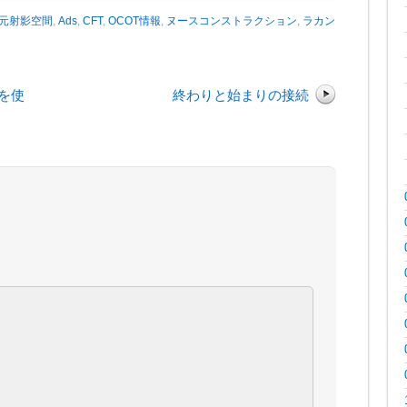
次元射影空間
,
Ads
,
CFT
,
OCOT情報
,
ヌースコンストラクション
,
ラカン
Mを使
終わりと始まりの接続