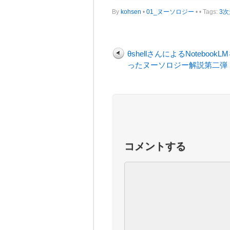
By
kohsen
•
01_ヌーソロジー
•
• Tags:
3
θshellさんによるNotebookL
ったヌーソロジー解説第二弾
コメントする