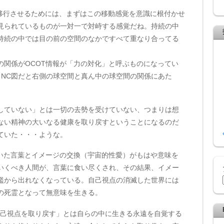
へ移行させるためには、まずはこの移動感覚を意識に根付かせ
見られているものが一対一で対峙する感覚だね。持続の中
持続の中では目の前の空間のなかですべて重なり合ってる
の関係がOCOT情報が「力の対化」と呼ぶものになってい
。NC図だと右側の球空間と真ん中の球空間の関係にあた
していない」とは一切の去勢を受けていない、つまりは想
ない精神の大いなる健康を取り戻すということになるのだ
ていた・・・ような。
ていた言葉とイメージの交換（宇宙的性愛）がもはや意味を
いくべき人間が、言葉に食い尽くされ、その結果、イメー
檻から出れなくなっている。自己視点の消滅した世界には
の死霊となって無意味を生きる。
自己視点を取り戻す」とは自らの中に生きる永遠を自覚する