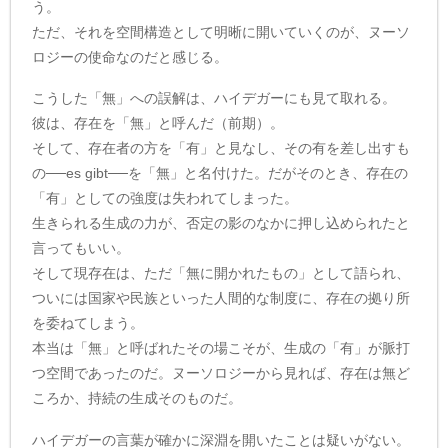
う。
ただ、それを空間構造として明晰に開いていくのが、ヌーソ
ロジーの使命なのだと感じる。
こうした「無」への誤解は、ハイデガーにも見て取れる。
彼は、存在を「無」と呼んだ（前期）。
そして、存在者の方を「有」と見なし、その有を差し出すも
の──es gibt──を「無」と名付けた。だがそのとき、存在の
「有」としての強度は失われてしまった。
生きられる生成の力が、否定の影のなかに押し込められたと
言ってもいい。
そして現存在は、ただ「無に開かれたもの」として語られ、
ついには国家や民族といった人間的な制度に、存在の拠り所
を委ねてしまう。
本当は「無」と呼ばれたその場こそが、生成の「有」が脈打
つ空間であったのだ。ヌーソロジーから見れば、存在は無ど
ころか、持続の生成そのものだ。
ハイデガーの言葉が確かに深淵を開いたことは疑いがない。