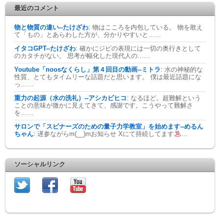
最近のコメント
物と物質の違い--たけざわ
:
物はこころを内包している。 物を敢え
て「もの」とあらわした方が、分かりやすいと……
イタコGPT--たけざわ
:
確かにジピの表現には一切の奥行きとして
のカタチがない。 思考が幅化した現代人の……
Youtube「noosなくらし」第４回目の動画--ミトラ
:
水の神秘的な
性質、とてもタイムリーな話題だと思います。 僕は最近話題にな
っ……
重力の起源（水の洗礼）--アシカビヒコ
:
なるほど。超難解という
ことの意味が微かに見えてきて、感謝です。こうやって難解さ
を……
サロンで「スピナーズのための量子力学教室」を始めます--めるん
ちゃん
:
遅参ながらm(__)mお知らせ Xにて持続してます
…
ソーシャルリンク