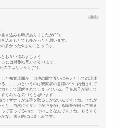
返信
す。
書き込みも時折ありましたが(^^)、
書き込みもとても多かったと思います。
数の多かったΦさんにとっては、
へとお互い進みましょう。
ージには特別な思いがあります。
たのではないかと(^^)。
とした知覚球面が、自他の間で互いにモノとしての球体
いる。。。力というのは観察者の意識の中に内包されて
な力として誤解されてしまっている。母を息子が犯して
うすぐみんな気づくと思います。
初はイザナミが先手を取るしかないんですよね。それが
いくと、自然にイザナギが声をかける順番が回って来ま
」って言ってるのは、そのことなんですよね。もうすぐ
いかな。個人的には楽しみです。