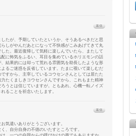
返信
ましたが、予期していたというか、そうあるべきだと思
荒らしがやんだあとになって不快感がこみあげてきて丸
でした。最近復帰して気軽に楽しんでいたら、またして
気配に怖気をふるい、耳目を集めているホリエモンの話
が、結果的には却って荒れる雰囲気を助長したような形
によるご迷惑を反省しています。たまに覗いて楽しむだ
のですから、主宰しているコウセンさんとしては居たた
知力たくましきコウセンさんですから、これもまた精神
だろうとは信じていますが。ともあれ、心機一転ノイズ
されることを祈念いたします。
返信
なお気遣いありがとうございます。
なく、自分自身の不徳のいたすところです。
のは、一つの自我からの呼びかけの声でもありますか