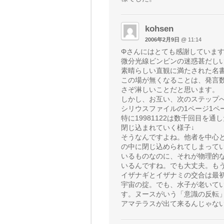
kohsen
2006年2月9日
@ 11:14
Φさんにはとても感謝していま
微分光線ビンビンの迷惑甚だしい
素晴らしい直観に満たされた名
この場が無くなることは、発言
さぞ淋しいことだと思います。
しかし、お互い、次のステップ
シリウスファイルの1ページ1ペ
特に19981122は数千回目を通し
閉じ込まれていく様子↓
そうなんですよね。他者を中心
の中に閉じ込められてしまって
いるものなのに、それが物理的
いるんですね。でも大丈夫。も
イザナギとイザナミの交合は最
宇宙の掟。でも、水子が老いて
す。ヌースがいう「意識の反転
アマテラスが出て来るんじゃな