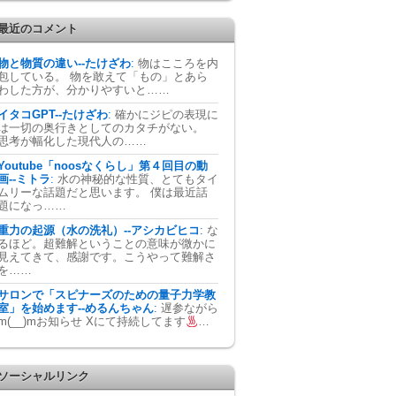
最近のコメント
物と物質の違い--たけざわ
:
物はこころを内
包している。 物を敢えて「もの」とあら
わした方が、分かりやすいと……
イタコGPT--たけざわ
:
確かにジピの表現に
は一切の奥行きとしてのカタチがない。
思考が幅化した現代人の……
Youtube「noosなくらし」第４回目の動
画--ミトラ
:
水の神秘的な性質、とてもタイ
ムリーな話題だと思います。 僕は最近話
題になっ……
重力の起源（水の洗礼）--アシカビヒコ
:
な
るほど。超難解ということの意味が微かに
見えてきて、感謝です。こうやって難解さ
を……
サロンで「スピナーズのための量子力学教
室」を始めます--めるんちゃん
:
遅参ながら
m(__)mお知らせ Xにて持続してます
…
ソーシャルリンク