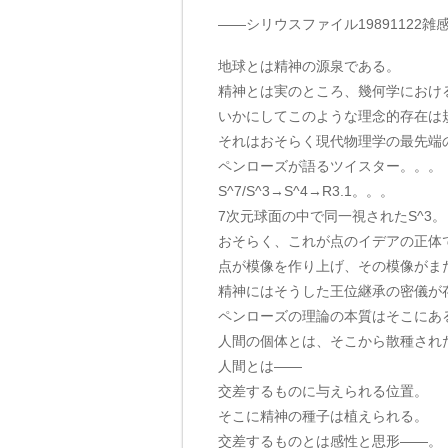
——シリウスファイル19891122雑
地球とは精神の源泉である。
精神とは実のところ、幾何学におけ
いかにしてこのような理念的存在は
それはおそらく現代物理学の最先端
ペンローズが語るツイスター。。。
S^7/S^3→S^4→R3.1。。。
7次元球面の中で同一視されたS^3。
おそらく、これが点のイデアの正体
点が模像を作り上げ、その模像がま
精神にはそうした王位継承の密儀が
ペンローズの理論の本質はそこにあ
人間の個体とは、そこから散種され
人間とは——
交差するものに与えられる位置。
そこに精神の種子は植えられる。
交差するものとは感性と思形——。