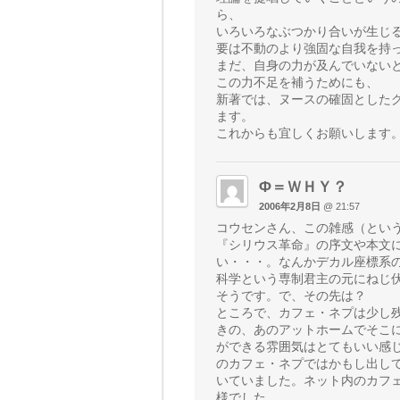
ら、
いろいろなぶつかり合いが生じ
要は不動のより強固な自我を持
まだ、自身の力が及んでいない
この力不足を補うためにも、
新著では、ヌースの確固とした
ます。
これからも宜しくお願いします
Φ＝ＷＨＹ？
2006年2月8日
@ 21:57
コウセンさん、この雑感（とい
『シリウス革命』の序文や本文
い・・・。なんかデカル座標系
科学という専制君主の元にねじ
そうです。で、その先は？
ところで、カフェ・ネプは少し
きの、あのアットホームでそこ
ができる雰囲気はとてもいい感
のカフェ・ネプではかもし出し
いていました。ネット内のカフ
様でした。