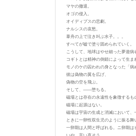
マヤの撤退。
オゴの侵入。
オイディプスの悲劇。
ナルシスの哀愁。
葦舟の上で泣き叫ぶ水子。。。
すべてが嘘で塗り固められていく。
こうして、地球はやせ細った夢遊病
コギトとは精神の倒錯によって生ま
モノのケの囚われの身となった「病
彼は偽物の翼を広げ、
偽物の空を飛ぶ。
そして、——堕ちる。
磁場とは存在の永遠性を象徴するも
磁場に起源はない。
磁場は宇宙の生成と消滅において、
ときに一卵性双生児のように振る舞
一卵期は人間と呼ばれる。ニ卵期は
いや、言い直そう。