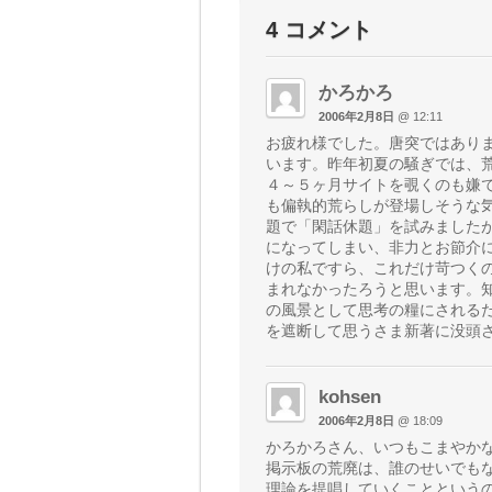
4 コメント
かろかろ
2006年2月8日
@ 12:11
お疲れ様でした。唐突ではあり
います。昨年初夏の騒ぎでは、
４～５ヶ月サイトを覗くのも嫌
も偏執的荒らしが登場しそうな
題で「閑話休題」を試みました
になってしまい、非力とお節介
けの私ですら、これだけ苛つく
まれなかったろうと思います。
の風景として思考の糧にされる
を遮断して思うさま新著に没頭
kohsen
2006年2月8日
@ 18:09
かろかろさん、いつもこまやか
掲示板の荒廃は、誰のせいでも
理論を提唱していくことという