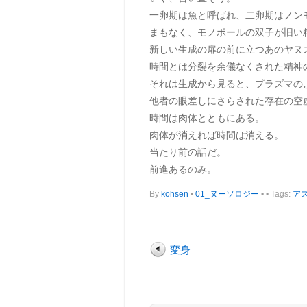
一卵期は魚と呼ばれ、二卵期はノン
まもなく、モノポールの双子が旧い
新しい生成の扉の前に立つあのヤヌ
時間とは分裂を余儀なくされた精神
それは生成から見ると、プラズマの
他者の眼差しにさらされた存在の空
時間は肉体とともにある。
肉体が消えれば時間は消える。
当たり前の話だ。
前進あるのみ。
By
kohsen
•
01_ヌーソロジー
•
• Tags:
ア
変身