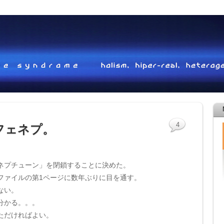
4
フェネプ。
ネプチューン」を閉鎖することに決めた。
ファイルの第1ページに数年ぶりに目を通す。
ない。
分かる。。。
ただければよい。