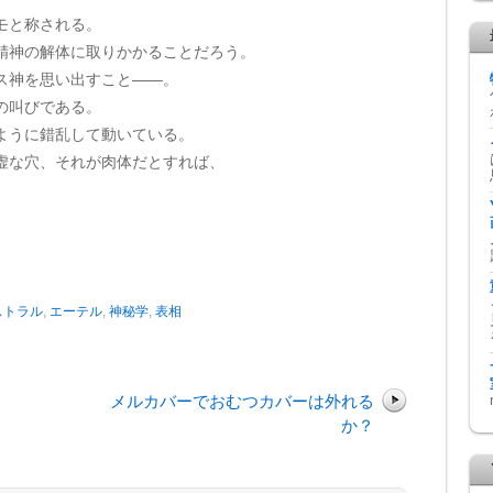
モと称される。
精神の解体に取りかかることだろう。
ス神を思い出すこと——。
の叫びである。
ように錯乱して動いている。
虚な穴、それが肉体だとすれば、
ストラル
,
エーテル
,
神秘学
,
表相
メルカバーでおむつカバーは外れる
か？