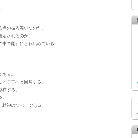
感
る点の振る舞いなのだ。
規定されるのか。
の中で露わにされ始めている。
である。
たイデアへと回帰する。
存在する。
る。
た精神のつぶてである。