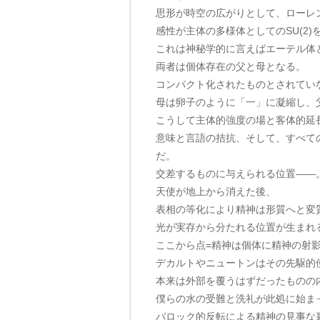
思形が時空の広がりとして、ローレ
感性が主体の多様体としてのSU(2)
これは神秘学的に言えばエーテル体
両者は個体存在の父と母となる。
コンパクト化されたものとされてい
母は卵子のように「一」に凝縮し、
こうして主体的強度の場と客体的延
意味と言語の拮抗、そして、すべて
だ。
交差するものに与えられる位置——
天使が地上から消えた後、
表相の等化により精神は形質へと変
光が実存から分たれる位置が生まれ
ここから点=精神は個体に精神の射
デカルトやニュートンはその先駆的
本来は外部を覆うはずだったものの
僕らの水の受難と洗礼が此処に始ま
バロック的反転による精神の見事な