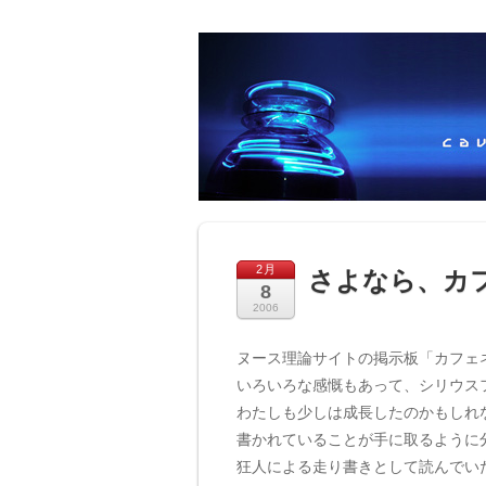
2月
さよなら、カ
8
2006
ヌース理論サイトの掲示板「カフェ
いろいろな感慨もあって、シリウス
わたしも少しは成長したのかもしれ
書かれていることが手に取るように
狂人による走り書きとして読んでい