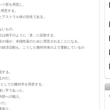
ンツ群を用意し、
を用意する。
とアストラル体の別名である。
ないもの。
父は精子のように「多」に拡散する。
長の場が、末端性器のために用意されることになる。
の経済活動も、こうした幾何学体の上で運動しているの
。
質する。
るのだ。
影としての幾何学を用意する。
使い手であった。
内部への陥入。
った。
裏返り。