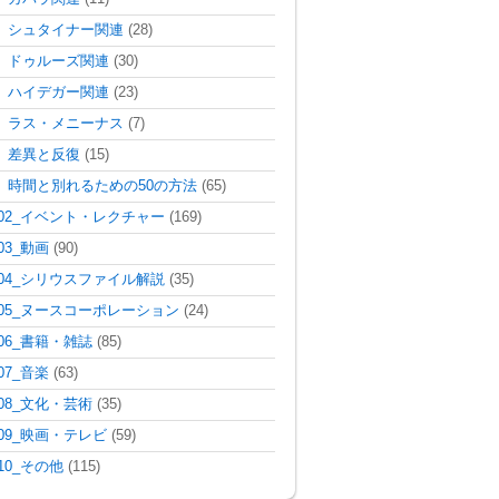
シュタイナー関連
(28)
ドゥルーズ関連
(30)
ハイデガー関連
(23)
ラス・メニーナス
(7)
差異と反復
(15)
時間と別れるための50の方法
(65)
02_イベント・レクチャー
(169)
03_動画
(90)
04_シリウスファイル解説
(35)
05_ヌースコーポレーション
(24)
06_書籍・雑誌
(85)
07_音楽
(63)
08_文化・芸術
(35)
09_映画・テレビ
(59)
10_その他
(115)