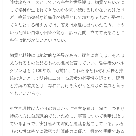
唯物論をベースとしている科学的世界観は、物質からいかに
して精神が生まれてきたのかを問い続けるしかないわけだけ
ど、物質の複雑な組織化の結果として精神なるものが発生し
てきたとする考え方では、答えは永遠に出ないだろう。そう
いった問い自体が回答不能な、誤った問い立てであることに
科学は気づかないといけない。
物質と精神には絶対的な差異がある。端的に言えば、それは
見られるものと見るものの差異と言っていい。哲学者のベル
クソンはもう100年以上も前に、これらをそれぞれ延長と持
続の違いとして明確に二分する思考の必要性を訴えた。延長
と持続の差異とは、存在における広がりと深さの差異と言っ
てもいいだろう。
科学的理性は広がりの方ばかりに注意を向け、深さ、つまり
持続の方に自意識的でないために、宇宙について明晰に語っ
ているようで、実は極めて深刻な混乱を起こしている。広が
りの知性は確かに緻密で計算能力に優れ、極めて明晰である