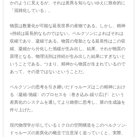
かのように見えるが、それは差異を知らないゆえに致命的に
「混雑化している」。
物質は数量化が可能な延長世界の産物である。しかし、精神
=持続は延長的なものではない。ベルクソンによればそれは
収縮であり、凝縮である。物質の母胎となる延長性はこの収
縮、凝縮から分化した弛緩が生み出し、結果、それが物質の
原理となる。物理法則は持続が生み出した結果にすぎないと
いうことである。つまり、精神から物質が生まれているので
あって、その逆ではないということだ。
ベルクソンの思考を引き継いだドゥルーズはこの精神におけ
る〈凝縮-弛緩〉のプロセスを〈巻き込み-繰り広げ〉という
差異化のシステムを通してより緻密に思考し、襞の生成論を
作り上げた。
現代物理学が示しているミクロの空間構造をこのベルクソン-
ドゥルーズの差異化の概念で注意深く追っていくと、実際、