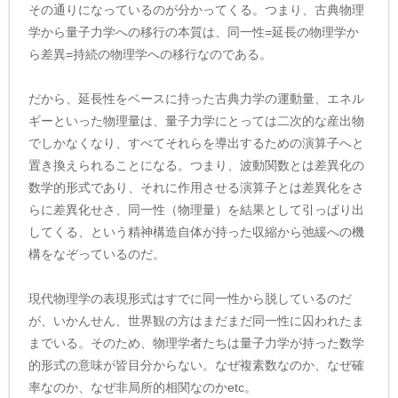
その通りになっているのが分かってくる。つまり、古典物理
学から量子力学への移行の本質は、同一性=延長の物理学か
ら差異=持続の物理学への移行なのである。
だから、延長性をベースに持った古典力学の運動量、エネル
ギーといった物理量は、量子力学にとっては二次的な産出物
でしかなくなり、すべてそれらを導出するための演算子へと
置き換えられることになる。つまり、波動関数とは差異化の
数学的形式であり、それに作用させる演算子とは差異化をさ
らに差異化せさ、同一性（物理量）を結果として引っぱり出
してくる、という精神構造自体が持った収縮から弛緩への機
構をなぞっているのだ。
現代物理学の表現形式はすでに同一性から脱しているのだ
が、いかんせん、世界観の方はまだまだ同一性に囚われたま
までいる。そのため、物理学者たちは量子力学が持った数学
的形式の意味が皆目分からない。なぜ複素数なのか、なぜ確
率なのか、なぜ非局所的相関なのかetc。