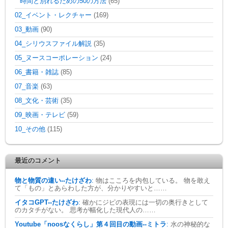
時間と別れるための50の方法
(65)
02_イベント・レクチャー
(169)
03_動画
(90)
04_シリウスファイル解説
(35)
05_ヌースコーポレーション
(24)
06_書籍・雑誌
(85)
07_音楽
(63)
08_文化・芸術
(35)
09_映画・テレビ
(59)
10_その他
(115)
最近のコメント
物と物質の違い--たけざわ
:
物はこころを内包している。 物を敢え
て「もの」とあらわした方が、分かりやすいと……
イタコGPT--たけざわ
:
確かにジピの表現には一切の奥行きとして
のカタチがない。 思考が幅化した現代人の……
Youtube「noosなくらし」第４回目の動画--ミトラ
:
水の神秘的な