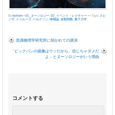
By
kohsen
•
01_ヌーソロジー
,
02_イベント・レクチャー
•
• Tags:
スピ
ノザ
,
ドゥルーズ
,
ベルクソン
,
唯物論
,
波動関数
,
量子力学
意識物理学研究所に招かれての講演
「ビックバンの描像はウソだから、信じちゃダメだ
よ」とヌーソロジーがいう理由
コメントする