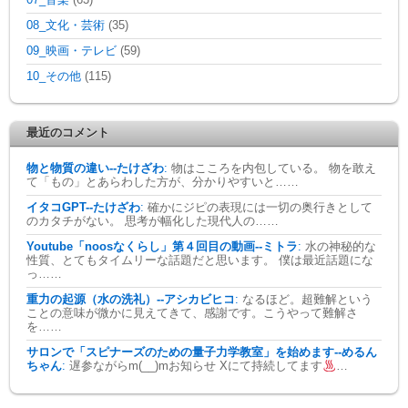
07_音楽
(63)
08_文化・芸術
(35)
09_映画・テレビ
(59)
10_その他
(115)
最近のコメント
物と物質の違い--たけざわ
:
物はこころを内包している。 物を敢え
て「もの」とあらわした方が、分かりやすいと……
イタコGPT--たけざわ
:
確かにジピの表現には一切の奥行きとして
のカタチがない。 思考が幅化した現代人の……
Youtube「noosなくらし」第４回目の動画--ミトラ
:
水の神秘的な
性質、とてもタイムリーな話題だと思います。 僕は最近話題にな
っ……
重力の起源（水の洗礼）--アシカビヒコ
:
なるほど。超難解という
ことの意味が微かに見えてきて、感謝です。こうやって難解さ
を……
サロンで「スピナーズのための量子力学教室」を始めます--めるん
ちゃん
:
遅参ながらm(__)mお知らせ Xにて持続してます
…