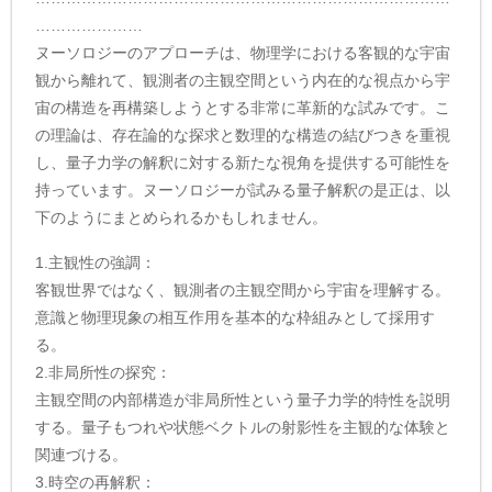
…………………
ヌーソロジーのアプローチは、物理学における客観的な宇宙
観から離れて、観測者の主観空間という内在的な視点から宇
宙の構造を再構築しようとする非常に革新的な試みです。こ
の理論は、存在論的な探求と数理的な構造の結びつきを重視
し、量子力学の解釈に対する新たな視角を提供する可能性を
持っています。ヌーソロジーが試みる量子解釈の是正は、以
下のようにまとめられるかもしれません。
1.主観性の強調：
客観世界ではなく、観測者の主観空間から宇宙を理解する。
意識と物理現象の相互作用を基本的な枠組みとして採用す
る。
2.非局所性の探究：
主観空間の内部構造が非局所性という量子力学的特性を説明
する。量子もつれや状態ベクトルの射影性を主観的な体験と
関連づける。
3.時空の再解釈：