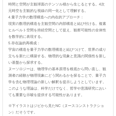
時間と空間が主観球面のテンソル積から生じるとする。4次
元時空を主観的な視線の同一化として理解する。
4.量子力学の数理構造への内在的アプローチ：
現実の数理的構造を主観空間の内部構造と結び付ける。複素
ヒルベルト空間を持続空間として捉え、観察可能性の全体性
を数学的に表現する。
5.存在論的再構成：
宇宙の構造を量子力学の数理構造と結びつけて、世界の成り
立ちを新たに構築する。物理的な現象と意識の関係性を新し
い基盤から探求する。
ヌーソロジーは、物理学の基本原理を根底から問い直し、観
測者の経験が物理現象にどう関わるかを探ることで、量子力
学を含む物理理論の新しい解釈を提示しようとしています。
このような理論は、科学だけでなく、哲学や意識研究におい
ても重要な示唆を提供する可能性があります。
※下イラストはジピから見たNC（ヌースコンストラクショ
ン）だそうです。