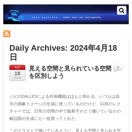
RSS
Daily Archives:
2024年4月18
日
見える空間と見られている空間
4月
0
18
を区別しよう
2024
ジピのDALLE3による作画機能はほんと助かる。いつもは高
次の抽象イメージの生成に使っているのだけど、以前のレク
チャーでは、日常の空間の中で観察子がどう働いているかの
解説図の生成にも一役買ってくれた。
このイラストで描いているように、見える空間と見られる空