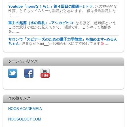
Youtube「noosなくらし」第４回目の動画--ミトラ
:
水の神秘的な
性質、とてもタイムリーな話題だと思います。 僕は最近話題にな
っ……
重力の起源（水の洗礼）--アシカビヒコ
:
なるほど。超難解という
ことの意味が微かに見えてきて、感謝です。こうやって難解さ
を……
サロンで「スピナーズのための量子力学教室」を始めます--めるん
ちゃん
:
遅参ながらm(__)mお知らせ Xにて持続してます
…
ソーシャルリンク
その他リンク
NOOS ACADEMEIA
NOOSOLOGY.COM