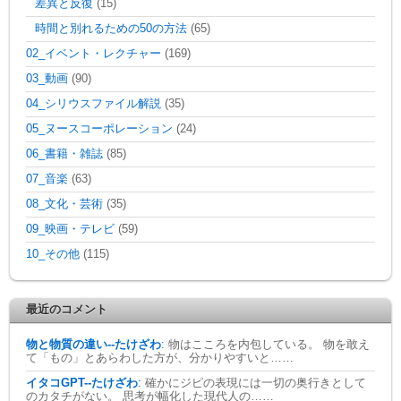
差異と反復
(15)
時間と別れるための50の方法
(65)
02_イベント・レクチャー
(169)
03_動画
(90)
04_シリウスファイル解説
(35)
05_ヌースコーポレーション
(24)
06_書籍・雑誌
(85)
07_音楽
(63)
08_文化・芸術
(35)
09_映画・テレビ
(59)
10_その他
(115)
最近のコメント
物と物質の違い--たけざわ
:
物はこころを内包している。 物を敢え
て「もの」とあらわした方が、分かりやすいと……
イタコGPT--たけざわ
:
確かにジピの表現には一切の奥行きとして
のカタチがない。 思考が幅化した現代人の……