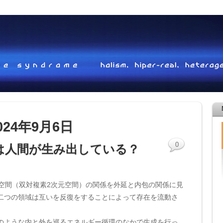
024年9月6日
0
は人間が生み出している？
元空間（双対複素2次元空間）の関係を外延と内包の関係に見
二つの領域は互いを反復をすることによって存在を流動さ
のような内と外を巡るエネルギー循環のなかで生成を行っ