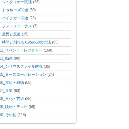
シュタイナー関連
(28)
ドゥルーズ関連
(30)
ハイデガー関連
(23)
ラス・メニーナス
(7)
差異と反復
(15)
時間と別れるための50の方法
(65)
02_イベント・レクチャー
(169)
03_動画
(90)
04_シリウスファイル解説
(35)
05_ヌースコーポレーション
(24)
06_書籍・雑誌
(85)
07_音楽
(63)
08_文化・芸術
(35)
09_映画・テレビ
(59)
10_その他
(115)