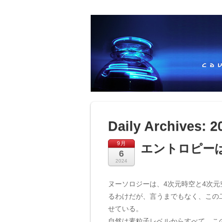
Daily Archives:
2
9月
エントロピー
6
2024
ヌーソロジーは、4次元時空と4次
るわけだが、言うまでもなく、この
せている。
自然は素粒子レベルからすべて、こ