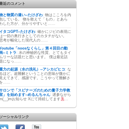
最近のコメント
物と物質の違い--たけざわ
:
物はこころを内
包している。 物を敢えて「もの」とあら
わした方が、分かりやすいと……
イタコGPT--たけざわ
:
確かにジピの表現に
は一切の奥行きとしてのカタチがない。
思考が幅化した現代人の……
Youtube「noosなくらし」第４回目の動
画--ミトラ
:
水の神秘的な性質、とてもタイ
ムリーな話題だと思います。 僕は最近話
題になっ……
重力の起源（水の洗礼）--アシカビヒコ
:
な
るほど。超難解ということの意味が微かに
見えてきて、感謝です。こうやって難解さ
を……
サロンで「スピナーズのための量子力学教
室」を始めます--めるんちゃん
:
遅参ながら
m(__)mお知らせ Xにて持続してます
…
ソーシャルリンク