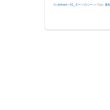
By
kohsen
•
01_ヌーソロジー
•
• Tags:
素