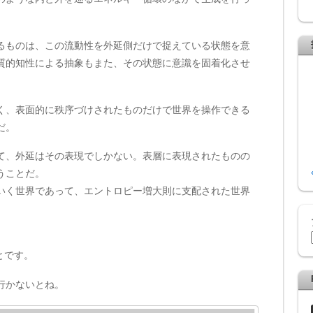
るものは、この流動性を外延側だけで捉えている状態を意
質的知性による抽象もまた、その状態に意識を固着化させ
く、表面的に秩序づけされたものだけで世界を操作できる
だ。
て、外延はその表現でしかない。表層に表現されたものの
うことだ。
いく世界であって、エントロピー増大則に支配された世界
とです。
行かないとね。