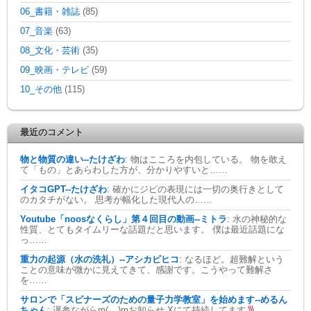
06_書籍・雑誌
(85)
07_音楽
(63)
08_文化・芸術
(35)
09_映画・テレビ
(59)
10_その他
(115)
最近のコメント
物と物質の違い--たけざわ
:
物はこころを内包している。 物を敢え
て「もの」とあらわした方が、分かりやすいと……
イタコGPT--たけざわ
:
確かにジピの表現には一切の奥行きとして
のカタチがない。 思考が幅化した現代人の……
Youtube「noosなくらし」第４回目の動画--ミトラ
:
水の神秘的な
性質、とてもタイムリーな話題だと思います。 僕は最近話題にな
っ……
重力の起源（水の洗礼）--アシカビヒコ
:
なるほど。超難解という
ことの意味が微かに見えてきて、感謝です。こうやって難解さ
を……
サロンで「スピナーズのための量子力学教室」を始めます--めるん
ちゃん
:
遅参ながらm(__)mお知らせ Xにて持続してます
…