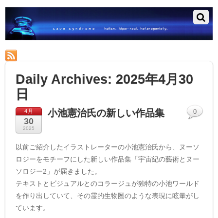
RSS
Daily Archives:
2025年4月30
日
小池憲治氏の新しい作品集
4月
0
30
2025
以前ご紹介したイラストレーターの小池憲治氏から、ヌーソ
ロジーをモチーフにした新しい作品集「宇宙紀の藝術とヌー
ソロジー2」が届きました。
テキストとビジュアルとのコラージュが独特の小池ワールド
を作り出していて、その霊的生物圏のような表現に眩暈がし
ています。