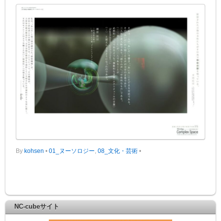
By
kohsen
•
01_ヌーソロジー
,
08_文化・芸術
•
NC-cubeサイト