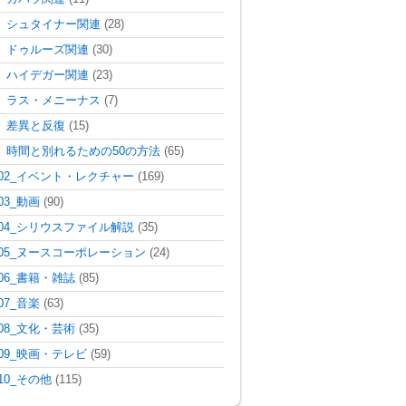
シュタイナー関連
(28)
ドゥルーズ関連
(30)
ハイデガー関連
(23)
ラス・メニーナス
(7)
差異と反復
(15)
時間と別れるための50の方法
(65)
02_イベント・レクチャー
(169)
03_動画
(90)
04_シリウスファイル解説
(35)
05_ヌースコーポレーション
(24)
06_書籍・雑誌
(85)
07_音楽
(63)
08_文化・芸術
(35)
09_映画・テレビ
(59)
10_その他
(115)