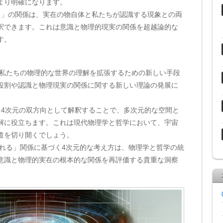
より明確になります。
れる」の関係は、実在の物自体と私たちが認識する現象との両
釈できます。これは意識と物理的現実の関係を超越論的な
す。
、私たちの物理的な世界の理解を拡張するための新しい手段
役割や認識と物理現実の関係に関する新しい理論の発展に
を4次元の双方向として解釈することで、多次元的な空間と
解に役立ちます。これは現代物理学と哲学において、宇宙
道を切り開くでしょう。
られる」関係に基づく4次元的な考え方は、物理学と哲学の統
意識と物理的実在の根本的な関係を再評価する貴重な洞察