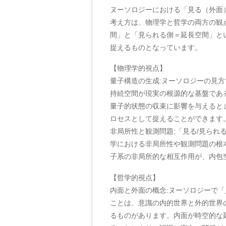
ヌーソロジーにおける「見る（外面
考え方は、物理学と哲学の両方の観
間」と「見られる側＝延長空間」と
捉えるものとなっています。
【物理学的視点】
量子構造の生成:ヌーソロジーの見
持続空間が現実の根源的な基盤であ
量子的状態の収束に影響を与えると
ロセスとして捉えることができます
非局所性と観測問題:「見る/見られ
学における非局所性や観測問題の根
子系の非局所的な相互作用が、内包
【哲学的視点】
内面と外面の概念:ヌーソロジーで
ことは、意識の内的世界と外的世界
るものがあります。内面が時空的な