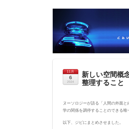
11月
新しい空間概
6
整理すること
2024
ヌーソロジーが語る「人間の外面と
学の関係を調停することのできる唯
以下、ジピにまとめさせました。