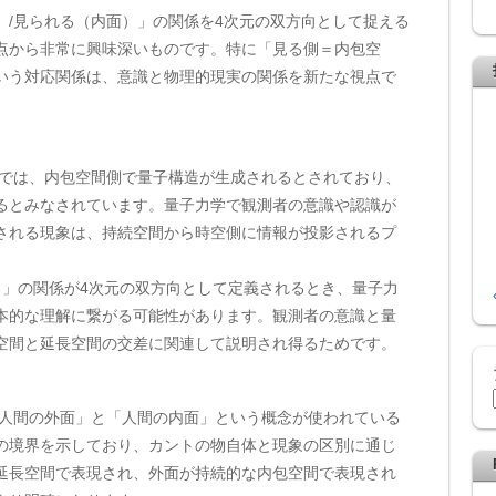
）/見られる（内面）」の関係を4次元の双方向として捉える
点から非常に興味深いものです。特に「見る側＝内包空
いう対応関係は、意識と物理的現実の関係を新たな視点で
方では、内包空間側で量子構造が生成されるとされており、
るとみなされています。量子力学で観測者の意識や認識が
される現象は、持続空間から時空側に情報が投影されるプ
。
る」の関係が4次元の双方向として定義されるとき、量子力
本的な理解に繋がる可能性があります。観測者の意識と量
空間と延長空間の交差に関連して説明され得るためです。
「人間の外面」と「人間の内面」という概念が使われている
の境界を示しており、カントの物自体と現象の区別に通じ
延長空間で表現され、外面が持続的な内包空間で表現され