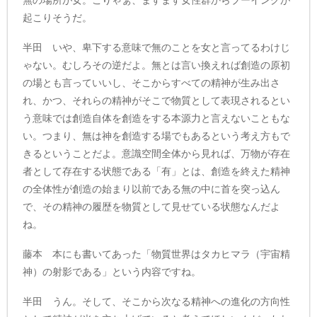
無の場所が女。こりゃぁ、ますます女性群からブーイングが
起こりそうだ。
半田 いや、卑下する意味で無のことを女と言ってるわけじ
ゃない。むしろその逆だよ。無とは言い換えれば創造の原初
の場とも言っていいし、そこからすべての精神が生み出さ
れ、かつ、それらの精神がそこで物質として表現されるとい
う意味では創造自体を創造をする本源力と言えないこともな
い。つまり、無は神を創造する場でもあるという考え方もで
きるということだよ。意識空間全体から見れば、万物が存在
者として存在する状態である「有」とは、創造を終えた精神
の全体性が創造の始まり以前である無の中に首を突っ込ん
で、その精神の履歴を物質として見せている状態なんだよ
ね。
藤本 本にも書いてあった「物質世界はタカヒマラ（宇宙精
神）の射影である」という内容ですね。
半田 うん。そして、そこから次なる精神への進化の方向性