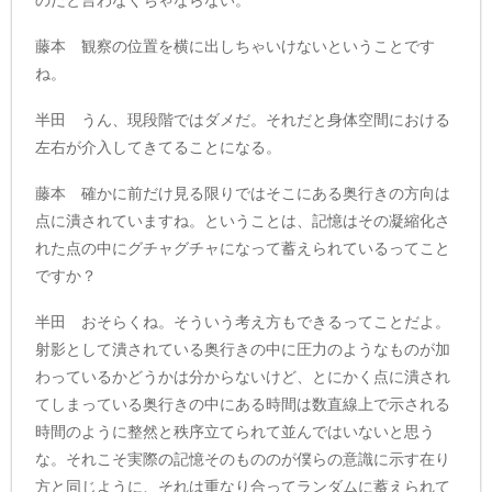
のだと言わなくちゃならない。
藤本 観察の位置を横に出しちゃいけないということです
ね。
半田 うん、現段階ではダメだ。それだと身体空間における
左右が介入してきてることになる。
藤本 確かに前だけ見る限りではそこにある奥行きの方向は
点に潰されていますね。ということは、記憶はその凝縮化さ
れた点の中にグチャグチャになって蓄えられているってこと
ですか？
半田 おそらくね。そういう考え方もできるってことだよ。
射影として潰されている奥行きの中に圧力のようなものが加
わっているかどうかは分からないけど、とにかく点に潰され
てしまっている奥行きの中にある時間は数直線上で示される
時間のように整然と秩序立てられて並んではいないと思う
な。それこそ実際の記憶そのもののが僕らの意識に示す在り
方と同じように、それは重なり合ってランダムに蓄えられて