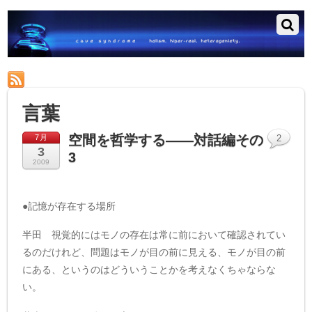
RSS
言葉
空間を哲学する——対話編その
7月
2
3
3
2009
●記憶が存在する場所
半田 視覚的にはモノの存在は常に前において確認されてい
るのだけれど、問題はモノが目の前に見える、モノが目の前
にある、というのはどういうことかを考えなくちゃならな
い。