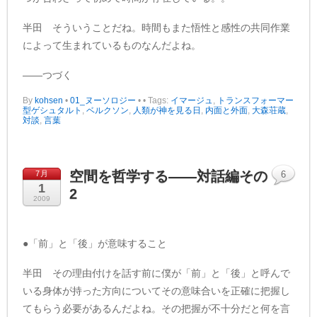
半田 そういうことだね。時間もまた悟性と感性の共同作業
によって生まれているものなんだよね。
——つづく
By
kohsen
•
01_ヌーソロジー
•
• Tags:
イマージュ
,
トランスフォーマー
型ゲシュタルト
,
ベルクソン
,
人類が神を見る日
,
内面と外面
,
大森荘蔵
,
対談
,
言葉
空間を哲学する——対話編その
7月
6
1
2
2009
●「前」と「後」が意味すること
半田 その理由付けを話す前に僕が「前」と「後」と呼んで
いる身体が持った方向についてその意味合いを正確に把握し
てもらう必要があるんだよね。その把握が不十分だと何を言