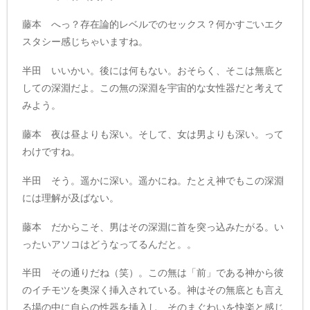
藤本 へっ？存在論的レベルでのセックス？何かすごいエク
スタシー感じちゃいますね。
半田 いいかい。後には何もない。おそらく、そこは無底と
しての深淵だよ。この無の深淵を宇宙的な女性器だと考えて
みよう。
藤本 夜は昼よりも深い。そして、女は男よりも深い。って
わけですね。
半田 そう。遥かに深い。遥かにね。たとえ神でもこの深淵
には理解が及ばない。
藤本 だからこそ、男はその深淵に首を突っ込みたがる。い
ったいアソコはどうなってるんだと。。
半田 その通りだね（笑）。この無は「前」である神から彼
のイチモツを奥深く挿入されている。神はその無底とも言え
る場の中に自らの性器を挿入し、そのまぐわいを快楽と感じ