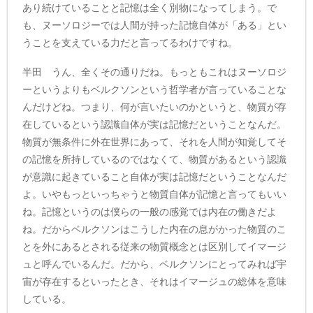
あり続けていることと記憶は全く別物になってしまう。で
も、ヌーソロジーでは人間が持った記憶自体が「ある」とい
うことを支えている力だと言ってるわけですね。
半田 うん、全くその通りだね。もっともこれはヌーソロジ
ーというよりもベルクソンという哲学者が言っていることな
んだけどね。つまり、何が言いたいのかというと、物質が存
在しているという認識自体が実は記憶だということなんだ。
物質が無条件に外在世界にあって、それを人間が知覚してそ
の記憶を所持しているのではなくて、物質があるという認識
が意識に起きていること自体が実は記憶だということなんだ
よ。いやもっといっちゃうと物質自体が記憶と言ってもいい
ね。記憶というのは僕らの一般の感覚では内在の働きだよ
ね。だからベルクソンはこうした内在の息がかった物質のこ
とを外にあるとされる従来の物質概念とは区別してイマージ
ュと呼んでいるんだ。だから、ベルクソンにとってみれば宇
宙が存在するといったとき、それはイマージュの総体を意味
している。