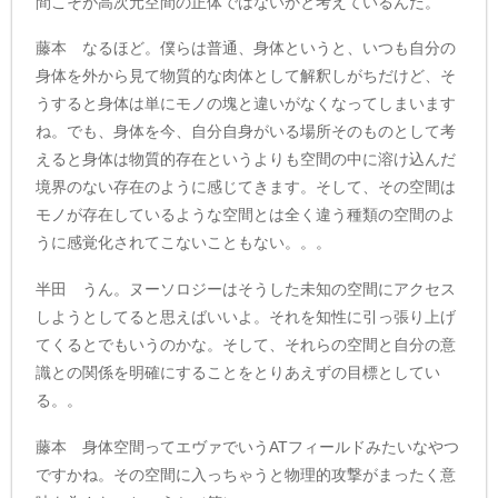
間こそが高次元空間の正体ではないかと考えているんだ。
藤本 なるほど。僕らは普通、身体というと、いつも自分の
身体を外から見て物質的な肉体として解釈しがちだけど、そ
うすると身体は単にモノの塊と違いがなくなってしまいます
ね。でも、身体を今、自分自身がいる場所そのものとして考
えると身体は物質的存在というよりも空間の中に溶け込んだ
境界のない存在のように感じてきます。そして、その空間は
モノが存在しているような空間とは全く違う種類の空間のよ
うに感覚化されてこないこともない。。。
半田 うん。ヌーソロジーはそうした未知の空間にアクセス
しようとしてると思えばいいよ。それを知性に引っ張り上げ
てくるとでもいうのかな。そして、それらの空間と自分の意
識との関係を明確にすることをとりあえずの目標としてい
る。。
藤本 身体空間ってエヴァでいうATフィールドみたいなやつ
ですかね。その空間に入っちゃうと物理的攻撃がまったく意