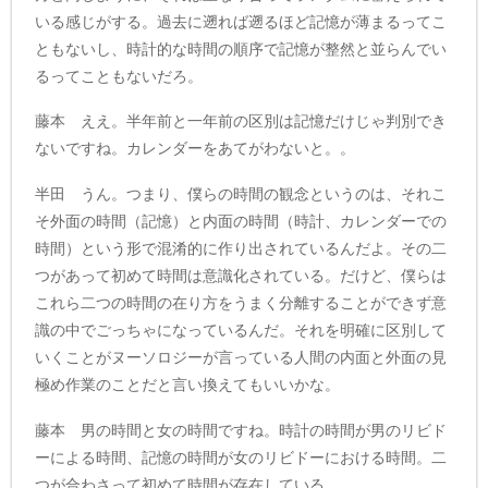
いる感じがする。過去に遡れば遡るほど記憶が薄まるってこ
ともないし、時計的な時間の順序で記憶が整然と並らんでい
るってこともないだろ。
藤本 ええ。半年前と一年前の区別は記憶だけじゃ判別でき
ないですね。カレンダーをあてがわないと。。
半田 うん。つまり、僕らの時間の観念というのは、それこ
そ外面の時間（記憶）と内面の時間（時計、カレンダーでの
時間）という形で混淆的に作り出されているんだよ。その二
つがあって初めて時間は意識化されている。だけど、僕らは
これら二つの時間の在り方をうまく分離することができず意
識の中でごっちゃになっているんだ。それを明確に区別して
いくことがヌーソロジーが言っている人間の内面と外面の見
極め作業のことだと言い換えてもいいかな。
藤本 男の時間と女の時間ですね。時計の時間が男のリビド
ーによる時間、記憶の時間が女のリビドーにおける時間。二
つが合わさって初めて時間が存在している。。