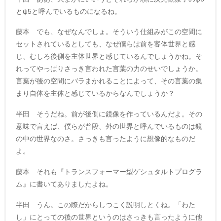
とψ5と呼んでいるものになるね。
藤本 でも、なぜなんでしょ。そういう仕組みがこの空間に
セットされているとしても、なぜ僕らは前を客体世界と感
じ、むしろ後側を主体世界と感じているんでしょうかね。そ
れってやっぱりさっき言われた言葉の力のせいでしょうか。
言葉が後の空間にバラまかれることによって、その言葉の集
まり自体を主体と感じているからなんでしょうか？
半田 そうだね。前が後側に鏡像を作っているんだよ。その
意味で言えば、僕らが普段、外の世界と呼んでいるものは鏡
の中の世界なのさ。さっきも言ったように想像的なものだ
よ。
藤本 それも『トランスフォーマー型ゲシュタルトプログラ
ム』に書いてありましたよね。
半田 うん。この際だからしつこく説明しとくね。「わた
し」にとっての後の世界というのはさっきも言ったように他