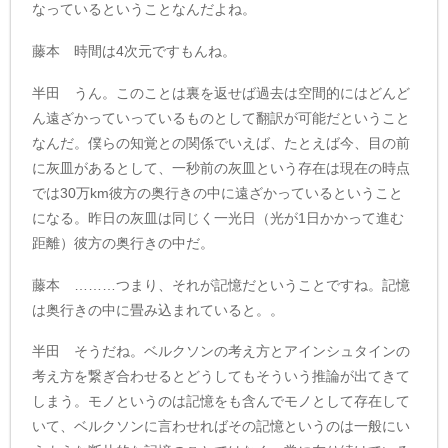
なっているということなんだよね。
藤本 時間は4次元ですもんね。
半田 うん。このことは裏を返せば過去は空間的にはどんど
ん遠ざかっていっているものとして翻訳が可能だということ
なんだ。僕らの知覚との関係でいえば、たとえば今、目の前
に灰皿があるとして、一秒前の灰皿という存在は現在の時点
では30万km彼方の奥行きの中に遠ざかっているということ
になる。昨日の灰皿は同じく一光日（光が1日かかって進む
距離）彼方の奥行きの中だ。
藤本 ………つまり、それが記憶だということですね。記憶
は奥行きの中に畳み込まれていると。。
半田 そうだね。ベルクソンの考え方とアインシュタインの
考え方を繋ぎ合わせるとどうしてもそういう推論が出てきて
しまう。モノというのは記憶をも含んでモノとして存在して
いて、ベルクソンに言わせればその記憶というのは一般にい