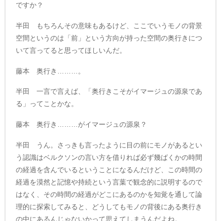
ですか？
半田 もちろんその意味もあるけど、ここでいうモノの背景
空間というのは「前」という方向が持った空間の奥行きにつ
いて言ってると思ってほしいんだ。
藤本 奥行き………。
半田 一言で言えば、「奥行きこそがイマージュの源泉であ
る」ってことかな。
藤本 奥行き………がイマージュの源泉？
半田 うん。さっきも言ったように目の前にモノがあるとい
う認識はベルクソンの言い方を借りれば必ず幾ばくかの時間
の経過を含んでいるということになるんだけど、この時間の
経過を漠然と記憶や持続という言葉で観念的に説明するので
はなく、その時間の経過がどこにあるのかを知覚を通して論
理的に探索してみると、どうしてもモノの背後にある奥行き
の中にあるんじゃないかって思えてしまうんだよね。