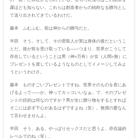
露ほども知らない。これらは創造者からの純粋なる贈与とし
て送り出されてきているわけだ。
藤本 ふむふむ。前は神からの贈与だと。
半田 そう。そして、その受取人が実は身体の後だというこ
とだ。後が前を受け取っている――つまり、世界がこうして
存在しているということは男（神=万有）が女（人間=無）に
プレゼントを渡しているようなものとしてイメージしてみよ
うというわけさ。
藤本 ものすごいプレゼントですね。世界そのものを君にあ
げるよって――か。神ってカッコいいなぁ。で、そのブレゼ
ントの目的は何なのですか？男が女に贈り物をするとすれば
そこには必ず下心があるはずですよね（笑）。無償の愛なん
て言わせませんよ。
半田 そう、ある。やっぱりセックスだと思うよ。存在論的
レベルでのね（笑）。