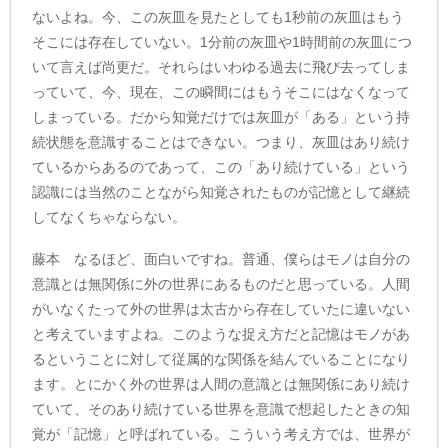
ないよね。今、この灰皿を見たとしても1秒前の灰皿はもう
そこには存在していない。1分前の灰皿や1時間前の灰皿につ
いて言えば尚更だ。それらはいわゆる過去に飛び去ってしま
っていて、今、現在、この瞬間にはもうそこにはなくなって
しまっている。だから知覚だけでは灰皿が「ある」という持
続状態を意識することはできない。つまり、灰皿はあり続け
ているからあるのであって、この「あり続けている」という
認識には当然のことながら知覚されたものが記憶として継続
してなくちゃならない。
藤本 なるほど、面白いですね。普通、僕らはモノは自分の
意識とは無関係に外の世界にあるものだと思っている。人間
がいなくたって外の世界は太古から存在していたに違いない
と考えていますよね。このような捉え方だと記憶はモノがあ
るということに対して従属的な関係を結んでいることになり
ます。とにかく外の世界は人間の意識とは無関係にあり続け
ていて、そのあり続けている世界を意識で想起したときの知
覚が「記憶」と呼ばれている。こういう考え方では、世界が