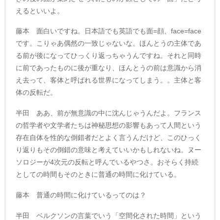
えるといいよ。
藤本 面白いですね。日本語でも英語でも面=顔、face=face
です。こりゃあ偶然の一致じゃないな。ほんとうの主体であ
る前が後になってひっくり返っちゃうんですね。それと同時
に前であったものに後が重なり、ほんとうの前は意識から消
え去って、客体と呼ばれる世界になってしまう。。主体と客
体の反転だ。
半田 ああ、前が無意識の中に沈んじゃうんだよ。フランス
の哲学者や文学者たちは神秘思想の影響もあって人間という
存在自体を性的な倒錯者だとよく言うんだけど、このひっく
り返りもその倒錯の意味と考えていいかもしれないね。ヌー
ソロジーが4次元の反転と呼んでいるやつさ。おそらく持続
としての時間もそのときに普通の時間に化けている。
藤本 普通の時間に化けているってのは？
半田 ベルクソンの言葉でいう「空間化された時間」という