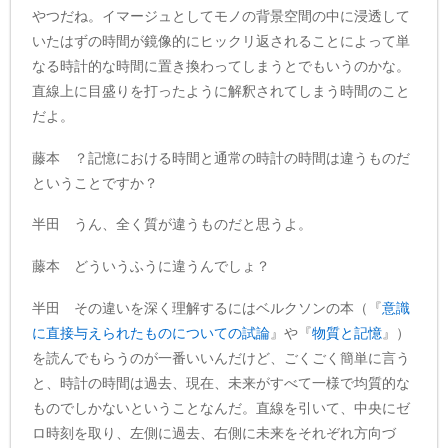
やつだね。イマージュとしてモノの背景空間の中に浸透して
いたはずの時間が鏡像的にヒックリ返されることによって単
なる時計的な時間に置き換わってしまうとでもいうのかな。
直線上に目盛りを打ったように解釈されてしまう時間のこと
だよ。
藤本 ？記憶における時間と通常の時計の時間は違うものだ
ということですか？
半田 うん、全く質が違うものだと思うよ。
藤本 どういうふうに違うんでしょ？
半田 その違いを深く理解するにはベルクソンの本（『
意識
に直接与えられたものについての試論
』や『
物質と記憶
』）
を読んでもらうのが一番いいんだけど、ごくごく簡単に言う
と、時計の時間は過去、現在、未来がすべて一様で均質的な
ものでしかないということなんだ。直線を引いて、中央にゼ
ロ時刻を取り、左側に過去、右側に未来をそれぞれ方向づ