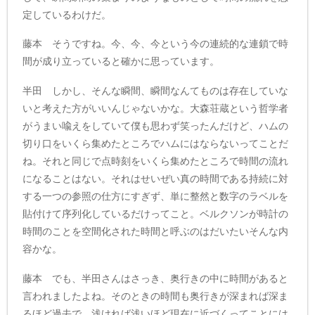
定しているわけだ。
藤本 そうですね。今、今、今という今の連続的な連鎖で時
間が成り立っていると確かに思っています。
半田 しかし、そんな瞬間、瞬間なんてものは存在していな
いと考えた方がいいんじゃないかな。大森荘蔵という哲学者
がうまい喩えをしていて僕も思わず笑ったんだけど、ハムの
切り口をいくら集めたところでハムにはならないってことだ
ね。それと同じで点時刻をいくら集めたところで時間の流れ
になることはない。それはせいぜい真の時間である持続に対
する一つの参照の仕方にすぎず、単に整然と数字のラベルを
貼付けて序列化しているだけってこと。ベルクソンが時計の
時間のことを空間化された時間と呼ぶのはだいたいそんな内
容かな。
藤本 でも、半田さんはさっき、奥行きの中に時間があると
言われましたよね。そのときの時間も奥行きが深まれば深ま
るほど過去で、浅ければ浅いほど現在に近づくってことには