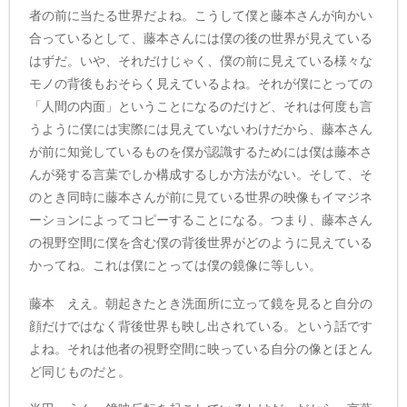
者の前に当たる世界だよね。こうして僕と藤本さんが向かい
合っているとして、藤本さんには僕の後の世界が見えている
はずだ。いや、それだけじゃく、僕の前に見えている様々な
モノの背後もおそらく見えているよね。それが僕にとっての
「人間の内面」ということになるのだけど、それは何度も言
うように僕には実際には見えていないわけだから、藤本さん
が前に知覚しているものを僕が認識するためには僕は藤本さ
んが発する言葉でしか構成するしか方法がない。そして、そ
のとき同時に藤本さんが前に見ている世界の映像もイマジネ
ーションによってコピーすることになる。つまり、藤本さん
の視野空間に僕を含む僕の背後世界がどのように見えている
かってね。これは僕にとっては僕の鏡像に等しい。
藤本 ええ。朝起きたとき洗面所に立って鏡を見ると自分の
顔だけではなく背後世界も映し出されている。という話です
よね。それは他者の視野空間に映っている自分の像とほとん
ど同じものだと。