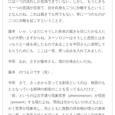
には一つの流れしか意識できていない。しかし、もうじきも
う一つの意識が目覚て、自分自身を二つに分離するというこ
となんだね。これは裁きでも何でもない。単に一つのものが
二つに分離を起こすということさ。
藤本 いゃ、いまだにそうした終末の裁きを信じたがる人た
ちが大勢いますからね。ヌーソロジーはそうした思想とはき
っちりと一線を画したものであることを半田さんに表明して
もらうためにも、ここは一発、突っ込みを入れてみました。
半田 おお、さすが藤本さん。僕の分身みたいだね。
藤本 のつもりです（笑）。
半田 さて、さっきから言ってる創造というのは、物質のも
ととなっている精神の創造のことを言ってるんだけど、
「前」というのは文字通り現象世界（phenomenon）が現前
（present）する場だよね。理由は分からないけれどもとに
かく世界が現象化し、光とともに無数の存在物が僕らの身体
の「前」に存在させられている。もちろん僕らはこの由来を