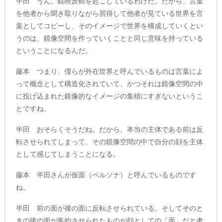
半田 うん。鏡映反転を起こしているわけだ。だから、言葉
を他者から聞き取りながら習得して他者が見ている世界を言
葉としてコピーし、そのイメージで世界を構成していくとい
うのは、鏡像空間を作っていくことと同じ意味を持っている
ということになるんだ。
藤本 つまり、僕らが外在世界と呼んでいるものは言葉によ
って概念として構造化されていて、かつそれは鏡像空間の中
に投げ込まれた鏡像的なイメージの集積にすぎないというこ
とですね。
半田 おそらくそうだね。だから、本当の主体である前は反
転させられてしまって、その鏡像空間の中で自分の顔を主体
として感じてしまうことになる。
藤本 半田さんが仮面（ペルソナ）と呼んでいるものです
ね。
半田 前の面が後の面に反転させられている。そしてそのと
きの後の面が集約させられたものが顔としての「面」だと考