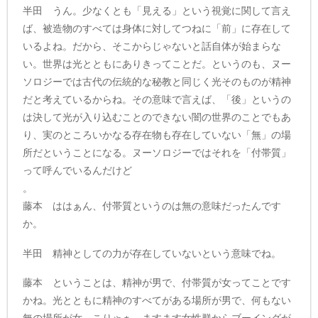
半田 うん。少なくとも「見える」という視覚に関して言え
ば、被造物のすべては身体に対してつねに「前」に存在して
いるよね。だから、そこからじゃないと話自体が始まらな
い。世界は光とともにありきってことだ。というのも、ヌー
ソロジーでは古代の伝統的な秘教と同じく光そのものが精神
だと考えているからね。その意味で言えば、「後」というの
は決して光が入り込むことのできない闇の世界のことでもあ
り、実のところいかなる存在物も存在していない「無」の場
所だということになる。ヌーソロジーではそれを「付帯質」
って呼んでいるんだけど
。
藤本 ははぁん、付帯質というのは無の意味だったんです
か。
半田 精神としての力が存在していないという意味でね。
藤本 ということは、精神が男で、付帯質が女ってことです
かね。光とともに精神のすべてがある場所が男で、何もない