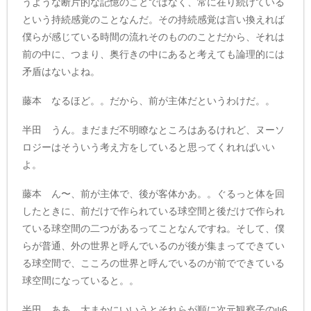
うような断片的な記憶のことではなく、常に在り続けている
という持続感覚のことなんだ。その持続感覚は言い換えれば
僕らが感じている時間の流れそのもののことだから、それは
前の中に、つまり、奥行きの中にあると考えても論理的には
矛盾はないよね。
藤本 なるほど。。だから、前が主体だというわけだ。。
半田 うん。まだまだ不明瞭なところはあるけれど、ヌーソ
ロジーはそういう考え方をしていると思ってくれればいい
よ。
藤本 ん〜、前が主体で、後が客体かあ。。ぐるっと体を回
したときに、前だけで作られている球空間と後だけで作られ
ている球空間の二つがあるってことなんですね。そして、僕
らが普通、外の世界と呼んでいるのが後が集まってできてい
る球空間で、こころの世界と呼んでいるのが前でできている
球空間になっていると。。
半田 ああ、大まかにいいうとそれらが順に次元観察子のψ6