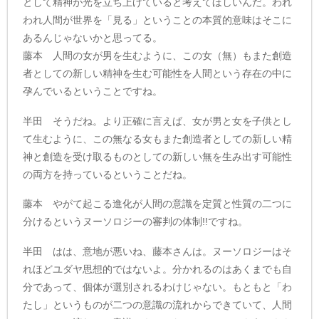
として精神が光を立ち上げていると考えてほしいんだ。われ
われ人間が世界を「見る」ということの本質的意味はそこに
あるんじゃないかと思ってる。
藤本 人間の女が男を生むように、この女（無）もまた創造
者としての新しい精神を生む可能性を人間という存在の中に
孕んでいるということですね。
半田 そうだね。より正確に言えば、女が男と女を子供とし
て生むように、この無なる女もまた創造者としての新しい精
神と創造を受け取るものとしての新しい無を生み出す可能性
の両方を持っているということだね。
藤本 やがて起こる進化が人間の意識を定質と性質の二つに
分けるというヌーソロジーの審判の体制!!ですね。
半田 はは、意地が悪いね、藤本さんは。ヌーソロジーはそ
れほどユダヤ思想的ではないよ。分かれるのはあくまでも自
分であって、個体が選別されるわけじゃない。もともと「わ
たし」というものが二つの意識の流れからできていて、人間