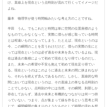
け、直線上を現在という点時刻が流れて行くってイメージだ
よね。
藤本 物理学が使う時間軸みたいな考え方のことですね。
半田 うん。でもこれだと時間は単に空間の位置座標のよう
なものでしかなくなって、実際に僕らが感じ取っている時間
とは程遠いものになってしまう。たとえば、現在というのは
今、この瞬間のことを言うわけだけど、僕らの実際の生にと
っては現在というのは必ず過去や未来を含んでいるよね。現
在は過去の集積によって初めて現在となり得ているのだし、
また、未来への希望や不安も抱えて初めて現在足り得てい
る。現在というのはこのように過去と未来の間に挟まれなが
ら、それらを絶えず含んであるものだ。しかし、直線的な時
間においては現在というのは、その直線上の単なる点時刻の
ことでしかない。点時刻の中には当然、その瞬間、刹那しか
存在しておらず、過去や未来と有機的なつながりは何一つ持
っていない。つまり、点が集まって線を作るという思考と同
じで、瞬間瞬間の集まりのようなものとして時間の流れを想