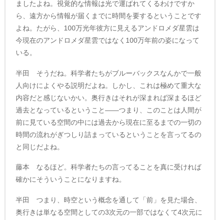
ましたよね。視覚的な情報は光で運ばれてくるわけですか
ら、遠方から情報が届くまでに時間を要するということです
よね。たがら、100万光年彼方に見えるアンドロメダ星雲は
今現在のアンドロメダ星雲ではなく100万年前の姿になって
いる。
半田 そうだね。科学者たちがブルーバックスなんかで一般
人向けによくやる説明だよね。しかし、これは極めて重大な
内容だと感じないかい。奥行きはそれが深まれば深まるほど
過去となっているということ――つまり、このことは人間が
前に見ている空間の中には過去から現在に至るまでの一切の
時間の流れがぎつしり詰まっているということを言ってるの
と同じだよね。
藤本 なるほど。科学者たちの言ってることを真に受ければ
確かにそういうことになりますね。
半田 つまり、時空という概念を通して「前」を見た場合、
奥行きは単なる空間としての3次元の一部ではなくて4次元に