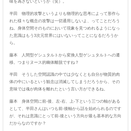
味を為さないというか（笑）。
半田 物理的攻撃というよりも物理的な思考によって形作ら
れた様々な概念の攻撃は一切通用しないよ、ってことだろう
ね。身体空間そのものにおいて現象を見つめれるようになっ
た意識はもう3次元世界にはいないってことになるだろうか
ら。
藤本 人間型ゲシュタルトから変換人型ゲシュタルトへの遷
移。つまりヌース的幽体離脱ですね？
半田 そうした空間認識の中では少なくとも自分が物質的肉
体の中にいるという観念は消滅してしまうだろうから、その
意味では魂が肉体を離れたという言い方ができるね。
藤本 身体空間に前-後、左-右、上-下という三つの軸がある
として、半田さんはいつも前-後軸から話を始められるのです
が、それは意識にとって前-後という方向が最も基本的な方向
だからなのですか？