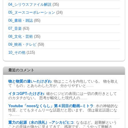
04_シリウスファイル解説
(35)
05_ヌースコーポレーション
(24)
06_書籍・雑誌
(85)
07_音楽
(63)
08_文化・芸術
(35)
09_映画・テレビ
(59)
10_その他
(115)
最近のコメント
物と物質の違い--たけざわ
:
物はこころを内包している。 物を敢え
て「もの」とあらわした方が、分かりやすいと……
イタコGPT--たけざわ
:
確かにジピの表現には一切の奥行きとして
のカタチがない。 思考が幅化した現代人の……
Youtube「noosなくらし」第４回目の動画--ミトラ
:
水の神秘的な
性質、とてもタイムリーな話題だと思います。 僕は最近話題にな
っ……
重力の起源（水の洗礼）--アシカビヒコ
:
なるほど。超難解という
ことの意味が微かに見えてきて、感謝です。こうやって難解さ