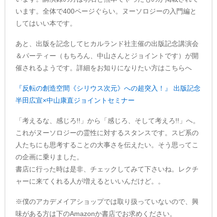
います。全体で400ページぐらい。ヌーソロジーの入門編と
してはいい本です。
あと、出版を記念してヒカルランド社主催の出版記念講演会
＆パーティー（もちろん、中山さんとジョイントです）が開
催されるようです。詳細をお知りになりたい方はこちらへ
『反転の創造空間《シリウス次元》への超突入！』 出版記念
半田広宣×中山康直ジョイントセミナー
「考えるな、感じろ!!」から「感じろ、そして考えろ!!」へ。
これがヌーソロジーの霊性に対するスタンスです。スピ系の
人たちにも思考することの大事さを伝えたい。そう思ってこ
の企画に乗りました。
書店に行った時は是非、チェックしてみて下さいね。レクチ
ャーに来てくれる人が増えるといいんだけど。。
※僕のアカデメイアショップでは取り扱っていないので、興
味がある方は下のAmazonか書店でお求めください。