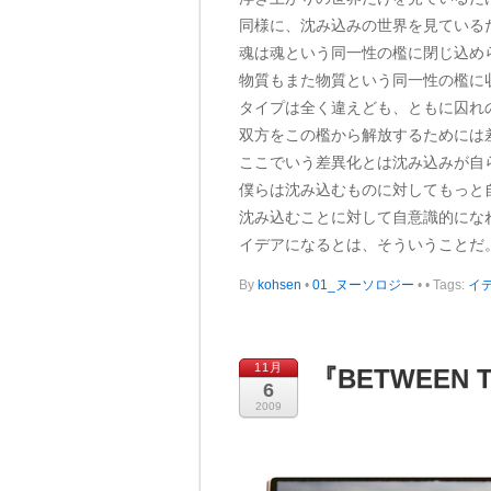
同様に、沈み込みの世界を見ている
魂は魂という同一性の檻に閉じ込め
物質もまた物質という同一性の檻に
タイプは全く違えども、ともに囚れ
双方をこの檻から解放するためには
ここでいう差異化とは沈み込みが自
僕らは沈み込むものに対してもっと
沈み込むことに対して自意識的にな
イデアになるとは、そういうことだ
By
kohsen
•
01_ヌーソロジー
•
• Tags:
イ
11月
『BETWEEN 
6
2009