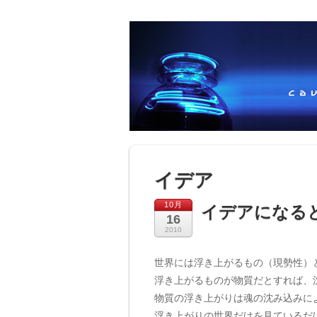
イデア
10月
イデアになる
16
2010
世界には浮き上がるもの（現勢性）
浮き上がるものが物質だとすれば、
物質の浮き上がりは魂の沈み込みに
浮き上がりの世界だけを見ているだ