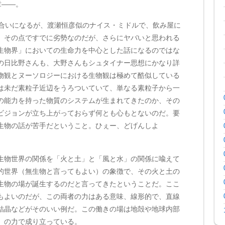
二章——。
合いになるが、渡瀬恒彦似のナイス・ミドルで、飲み屋に
。その点ですでに劣勢なのだが、さらにヤバいと思われる
生物界」においての生命力を中心とした話になるのではな
の日比野さんも、大野さんもシュタイナー思想にかなり詳
物観とヌーソロジーにおける生物観は極めて酷似している
は未だ素粒子近辺をうろついていて、単なる素粒子から一
の能力を持った物質のシステムが生まれてきたのか、その
ビジョンが立ち上がっておらず何とも心もとないのだ。要
生物の話が苦手だということ。ひぇー、どげんしよ
物世界の関係を「火と土」と「風と水」の関係に喩えて
的世界（無生物と言ってもよい）の象徴で、その火と土の
生物の場が誕生するのだと言ってきたということだ。ここ
もよいのだが、この両者の力はある意味、線形的で、直線
結晶などがそのいい例だ。この働きの場は地殻や地球内部
）の力で成り立っている。