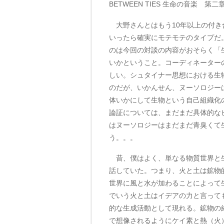
BETWEEN TIES 生命の音楽 第
大野さんとはもう10年以上の付き
いったら確実にモテモテのタイプだ
のは今回の対談の内容がおそらく「
いかということ。コーディネーター
しい。シュタイナー思想における生
のだが、いかんせん、ヌーソロジー
体いかにして生物という自己組織化
論証については、まだまだ具体的な
はヌーソロジーはまだまだ青臭くて
う。。。
昔、僕はよく、単なる物質世界と生
話していた。つまり、火と土は鉱物
世界に風と水が加わることによって
でいう火と土はイデアの力と言って
的な生成活動として現れる。鉱物の
で想像されるようにケイ素と熱（火