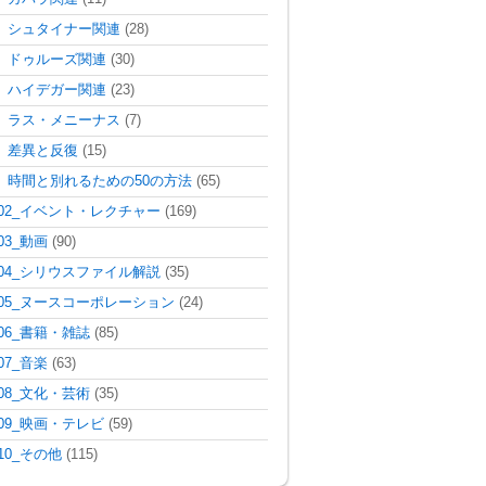
シュタイナー関連
(28)
ドゥルーズ関連
(30)
ハイデガー関連
(23)
ラス・メニーナス
(7)
差異と反復
(15)
時間と別れるための50の方法
(65)
02_イベント・レクチャー
(169)
03_動画
(90)
04_シリウスファイル解説
(35)
05_ヌースコーポレーション
(24)
06_書籍・雑誌
(85)
07_音楽
(63)
08_文化・芸術
(35)
09_映画・テレビ
(59)
10_その他
(115)