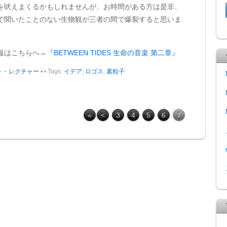
を吠えまくるかもしれませんが、お時間がある方は是非、
で聞いたことのない生物観が三者の間で爆裂すると思いま
報はこちらへ→
『BETWEEN TIDES 生命の音楽 第二章』
ント・レクチャー
•
• Tags:
イデア
,
ロゴス
,
素粒子
«
<
3
4
5
6
7