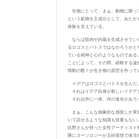
生物にとって、まぁ、動物に限って
という鉱物を主成分として、あたか
体躯を支えている。
ならば筋肉や内蔵を生成させている
るロゴスとパトスではなかろうかと
ている精神と心のようなものである
ことによって、その間、経験する逡
情動の数々が生き物の原型を作って
イデアはロゴスとパトスを生んだ
それはイデア自身が新しいイデア
それ以外に一体、何の進化があろ
まぁ、こんな抽象的な感覚しか実感
いて話せるような知識も技量もない
比野さんが持った女性アーティスト
隊にヌーソロジーが玉砕覚悟で体当