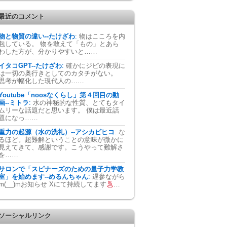
最近のコメント
物と物質の違い--たけざわ
:
物はこころを内
包している。 物を敢えて「もの」とあら
わした方が、分かりやすいと……
イタコGPT--たけざわ
:
確かにジピの表現に
は一切の奥行きとしてのカタチがない。
思考が幅化した現代人の……
Youtube「noosなくらし」第４回目の動
画--ミトラ
:
水の神秘的な性質、とてもタイ
ムリーな話題だと思います。 僕は最近話
題になっ……
重力の起源（水の洗礼）--アシカビヒコ
:
な
るほど。超難解ということの意味が微かに
見えてきて、感謝です。こうやって難解さ
を……
サロンで「スピナーズのための量子力学教
室」を始めます--めるんちゃん
:
遅参ながら
m(__)mお知らせ Xにて持続してます
…
ソーシャルリンク