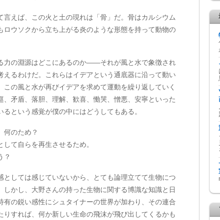
言えば、この火と土の現れは「骨」だ。骨はカルシウム
もロウソクから立ち上がる炎のような形態を持って動物の
力の淵源はどこにあるのか——それが風と水で象徴され
考えるわけだ。これらはイデアという通底器に沿って動い
。この風と水が再びイデアを求めて運動を繰り返していく
巡、矛盾、落胆、理解、歓喜、慟哭、憎悪、安寧といった
いるという感覚が僕の中にはどうしてもある。
。何のため？
として自らを再生させるため。
う？
としては感じていないから、とても論理立てて生物につ
。しかし、大野さんの持った生物に関する博識な知識と日
特有の鋭い感性にシュタイナーの世界が加わり、その連合
たりすれば、何か新しい生命の飛沫が飛び出してくるかも