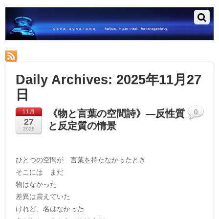
RSS
Daily Archives:
2025年11月27
日
《物と言葉の空間詩》—反性質
11月
0
27
と反定質の情景
2025
ひとつの空間が 言葉を持たなかったとき
そこには まだ
物はなかった
差異は震えていた
けれど、名はなかった