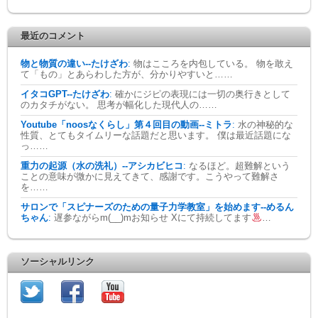
最近のコメント
物と物質の違い--たけざわ
:
物はこころを内包している。 物を敢え
て「もの」とあらわした方が、分かりやすいと……
イタコGPT--たけざわ
:
確かにジピの表現には一切の奥行きとして
のカタチがない。 思考が幅化した現代人の……
Youtube「noosなくらし」第４回目の動画--ミトラ
:
水の神秘的な
性質、とてもタイムリーな話題だと思います。 僕は最近話題にな
っ……
重力の起源（水の洗礼）--アシカビヒコ
:
なるほど。超難解という
ことの意味が微かに見えてきて、感謝です。こうやって難解さ
を……
サロンで「スピナーズのための量子力学教室」を始めます--めるん
ちゃん
:
遅参ながらm(__)mお知らせ Xにて持続してます
…
ソーシャルリンク