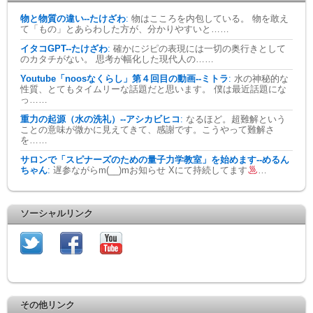
物と物質の違い--たけざわ
:
物はこころを内包している。 物を敢え
て「もの」とあらわした方が、分かりやすいと……
イタコGPT--たけざわ
:
確かにジピの表現には一切の奥行きとして
のカタチがない。 思考が幅化した現代人の……
Youtube「noosなくらし」第４回目の動画--ミトラ
:
水の神秘的な
性質、とてもタイムリーな話題だと思います。 僕は最近話題にな
っ……
重力の起源（水の洗礼）--アシカビヒコ
:
なるほど。超難解という
ことの意味が微かに見えてきて、感謝です。こうやって難解さ
を……
サロンで「スピナーズのための量子力学教室」を始めます--めるん
ちゃん
:
遅参ながらm(__)mお知らせ Xにて持続してます
…
ソーシャルリンク
その他リンク